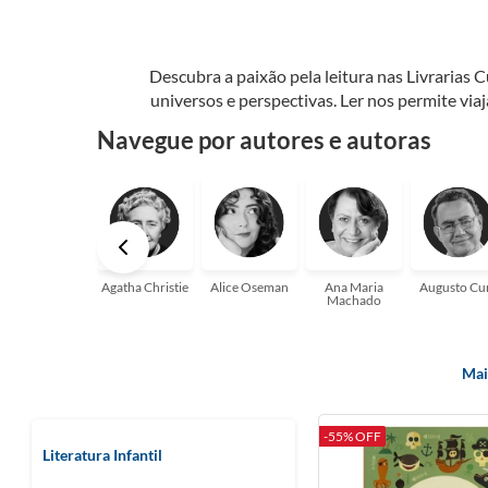
Descubra a paixão pela leitura nas Livrarias 
universos e perspectivas. Ler nos permite via
seu crescimento pessoal e profissional ou 
Navegue por autores e autoras
aqui para
Agatha Christie
Alice Oseman
Ana Maria
Augusto Cu
Machado
Mai
-55% OFF
Literatura Infantil