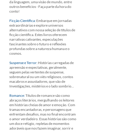
da linguagem, uma visão de mundo, entre
outros benefícios - Faça parte da hora do
conto!
Ficção Científica:
Embarque em jornadas
extraordinárias e explore universos
alternativos com nossa seleção de títulos de
ficção científica. Estes livros oferecem
narrativas cativantes, especulações
fascinantes sobre o futuro e reflexões
profundas sobre a natureza humana e o
cosmos.
Suspense e Terror:
Histórias carregadas de
apreensão e expectativas, geralmente,
seguem pelas vertentes de suspense,
sobrenatural ou um viés religiosos, contos
macabros e assustadores, que vão de
Investigações, mistérios e o lado sombrio...
Romance:
Títulos de romance são como
abraços literários, mergulhando os leitores
em histórias cheias de amor e emoção. Com
tramas encantadoras, e personagens que
enfrentam desafios, mas no final encontram
o amor verdadeiro. Essas histórias são como
um doce refúgio, repletas de momentos
adoráveis que nos fazem imaginar, sorrir e