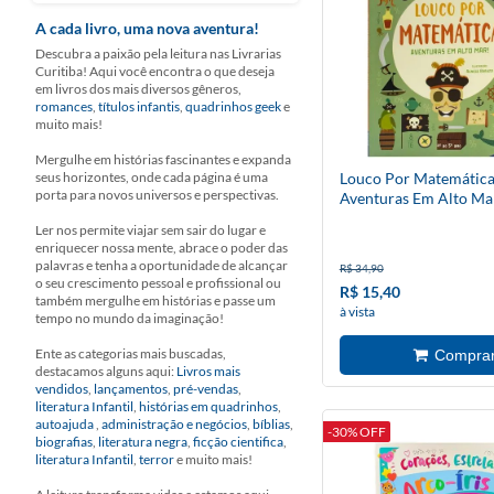
A cada livro, uma nova aventura!
Descubra a paixão pela leitura nas Livrarias
Curitiba! Aqui você encontra o que deseja
em livros dos mais diversos gêneros,
romances
,
títulos infantis
,
quadrinhos geek
e
muito mais!
Mergulhe em histórias fascinantes e expanda
seus horizontes, onde cada página é uma
Louco Por Matemática
porta para novos universos e perspectivas.
Aventuras Em Alto Ma
Ler nos permite viajar sem sair do lugar e
enriquecer nossa mente, abrace o poder das
palavras e tenha a oportunidade de alcançar
R$ 34,90
o seu crescimento pessoal e profissional ou
R$ 15,40
também mergulhe em histórias e passe um
à vista
tempo no mundo da imaginação!
Ente as categorias mais buscadas,
destacamos alguns aqui:
Livros mais
vendidos
,
lançamentos
,
pré-vendas
,
literatura Infantil
,
histórias em quadrinhos
,
autoajuda
,
administração e negócios
,
bíblias
,
-30% OFF
biografias
,
literatura negra
,
ficção cientifica
,
literatura Infantil
,
terror
e muito mais!