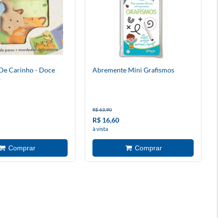
De Carinho - Doce
Abremente Mini Grafismos
o
R$ 63,90
R$ 16,60
à vista