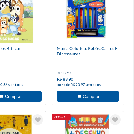
mos Brincar
Mania Colorida: Robôs, Carros E
Dinossauros
R$ 119,90
R$ 83,90
20,86 sem juros
ou 4x de R$ 20,97 sem juros
-30% OFF