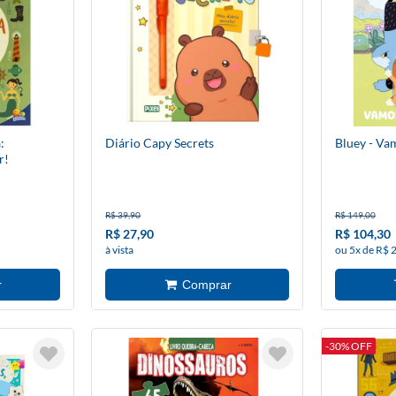
:
Diário Capy Secrets
Bluey - Va
r!
R$ 39,90
R$ 149,00
R$ 27,90
R$ 104,30
à vista
ou 5x de R$ 
-30% OFF