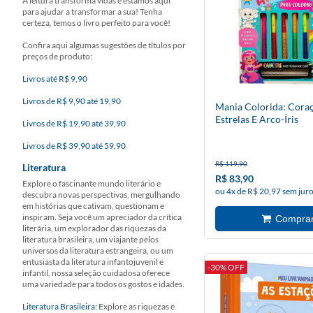
A leitura transforma vidas e estamos aqui
para ajudar a transformar a sua! Tenha
certeza, temos o livro perfeito para você!
Confira aqui algumas sugestões de títulos por
preços de produto:
Livros até R$ 9,90
Livros de R$ 9,90 até 19,90
Mania Colorida: Coraç
Estrelas E Arco-Íris
Livros de R$ 19,90 até 39,90
Livros de R$ 39,90 até 59,90
R$ 119,90
Literatura
R$ 83,90
Explore o fascinante mundo literário e
ou 4x de R$ 20,97 sem jur
descubra novas perspectivas, mergulhando
em histórias que cativam, questionam e
inspiram. Seja você um apreciador da crítica
literária, um explorador das riquezas da
literatura brasileira, um viajante pelos
universos da literatura estrangeira, ou um
entusiasta da literatura infantojuvenil e
-30% OFF
infantil, nossa seleção cuidadosa oferece
uma variedade para todos os gostos e idades.
Literatura Brasileira:
Explore as riquezas e