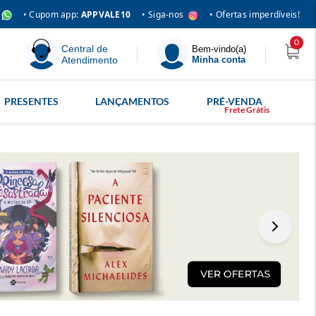
• Siga-nos
• Cupom app:
APPVALE10
• Ofertas imperdíveis!
0
Central de
Bem-vindo(a)
Atendimento
Minha conta
PRESENTES
LANÇAMENTOS
PRÉ-VENDA