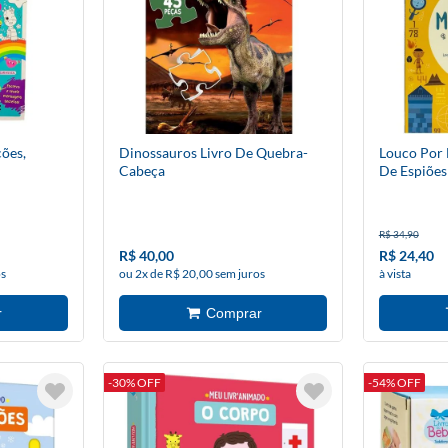
ões,
Dinossauros Livro De Quebra-
Louco Por 
Cabeça
De Espiões
R$ 34,90
R$ 40,00
R$ 24,40
os
ou 2x de R$ 20,00 sem juros
à vista
-30% OFF
-54% OFF