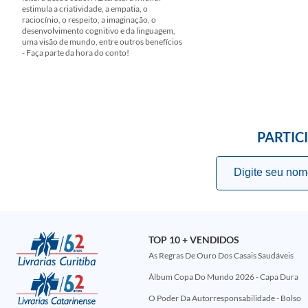
estimula a criatividade, a empatia, o
raciocínio, o respeito, a imaginação, o
desenvolvimento cognitivo e da linguagem,
uma visão de mundo, entre outros benefícios
- Faça parte da hora do conto!
PARTIC
TOP 10 + VENDIDOS
As Regras De Ouro Dos Casais Saudáveis
Álbum Copa Do Mundo 2026 - Capa Dura
O Poder Da Autorresponsabilidade - Bolso