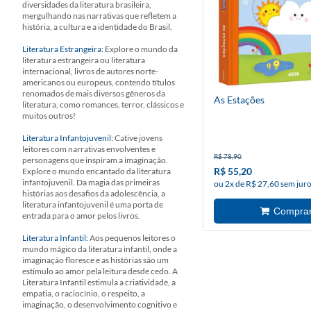
diversidades da literatura brasileira,
mergulhando nas narrativas que refletem a
história, a cultura e a identidade do Brasil.
Literatura Estrangeira:
Explore o mundo da
literatura estrangeira ou literatura
internacional, livros de autores norte-
americanos ou europeus, contendo títulos
renomados de mais diversos gêneros da
As Estações
literatura, como romances, terror, clássicos e
muitos outros!
Literatura Infantojuvenil:
Cative jovens
leitores com narrativas envolventes e
R$ 78,90
personagens que inspiram a imaginação.
R$ 55,20
Explore o mundo encantado da literatura
infantojuvenil. Da magia das primeiras
ou 2x de R$ 27,60 sem jur
histórias aos desafios da adolescência, a
literatura infantojuvenil é uma porta de
entrada para o amor pelos livros.
Literatura Infantil:
Aos pequenos leitores o
mundo mágico da literatura infantil, onde a
imaginação floresce e as histórias são um
estimulo ao amor pela leitura desde cedo. A
Literatura Infantil estimula a criatividade, a
empatia, o raciocínio, o respeito, a
imaginação, o desenvolvimento cognitivo e