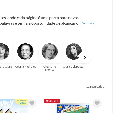
ontes, onde cada página é uma porta para novos
 palavras e tenha a oportunidade de alcançar o
Ver mais
nação! A leitura transforma vidas e estamos
para você!
dra Clare
Cecília Meireles
Charlotte
Clarice Lispector
Colleen Hoover
Brontë
12
-30% OFF