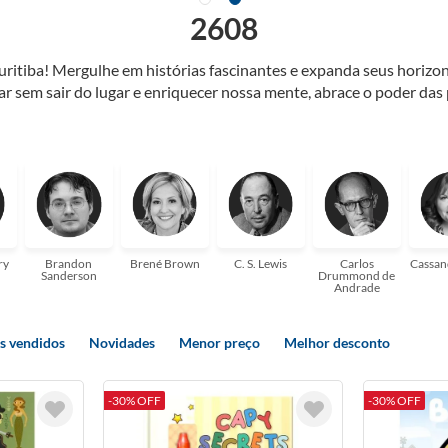
2608
Curitiba! Mergulhe em histórias fascinantes e expanda seus horiz
jar sem sair do lugar e enriquecer nossa mente, abrace o poder das
também mergulhe em histórias e passe um tempo no mundo da imagi
 ajudar a transformar a sua! Tenha certeza, temos o livro perfeito 
ry
Brandon
Brené Brown
C. S. Lewis
Carlos
Cassan
Sanderson
Drummond de
Andrade
s vendidos
Novidades
Menor preço
Melhor desconto
-30% OFF
-30% OFF