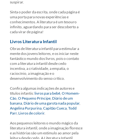
suspirar.
Sinta o poder da escrita, onde cada página é
uma porta para novas experiências e
conhecimentos. A literatura é um tesouro
infinito, aguardando para ser descoberto a
cada virar de página!
Livros Literatura Infantil
Obras de literatura infantil para estimular a
mente dos jovens leitores, e os iniciar neste
fantástico mundo dos livros, pois o contato
com a literatura infantil desde cedo
incentiva, a criatividade, a empatia, o
raciocínio, a imaginação e o
desenvolvimento do senso crítico.
Confira algumas indicações de autores e
títulos infantis:
livros para bebê
,
O Homem-
Cão
,
O Pequeno Príncipe
,
Diário de um
banana
,
Diário de uma garota nada popular
,
Angelina Purpurina
,
Capitão Cueca
,
Todd
Parr
,
Livros de colorir
.
Aos pequenos leitores o mundo mágico da
literatura infantil, onde a imaginação floresce
e as histórias são um estimulo ao amor pela
leitura desde cedo. A Literatura Infantil