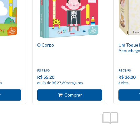
O Corpo
Um Toque 
Aconcheg
R$ 78,90
R$ 79,90
R$ 55,20
R$ 36,00
os
ou 2x de R$ 27,60 sem juros
à vista