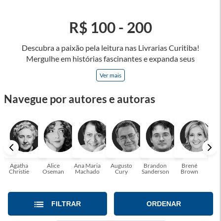
R$ 100 - 200
Descubra a paixão pela leitura nas Livrarias Curitiba!
Mergulhe em histórias fascinantes e expanda seus
horizontes, onde cada página é uma porta para novos
Ver mais
universos e perspectivas. Ler nos permite viajar sem sair do
lugar e enriquecer nossa mente, abrace o poder das palavras
Navegue por autores e autoras
e tenha a oportunidade de alcançar o seu crescimento
pessoal e profissional ou também mergulhe em histórias e
passe um tempo no mundo da imaginação! A leitura
transforma vidas e estamos aqui para ajudar a transformar a
sua! Tenha certeza, temos o livro perfeito para você!
Agatha
Alice
Ana Maria
Augusto
Brandon
Brené
C. S
Christie
Oseman
Machado
Cury
Sanderson
Brown
FILTRAR
ORDENAR