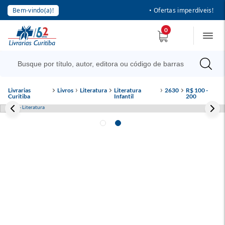
Bem-vindo(a)!
• Ofertas imperdíveis!
0
Livrarias
Livros
Literatura
Literatura
2630
R$ 100 -
Curitiba
Infantil
200