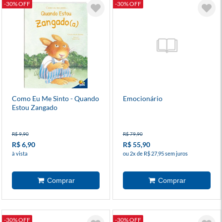
-30% OFF
-30% OFF
Como Eu Me Sinto - Quando
Emocionário
Estou Zangado
R$ 9,90
R$ 79,90
R$ 6,90
R$ 55,90
à vista
ou 2x de R$ 27,95 sem juros
-30% OFF
-30% OFF