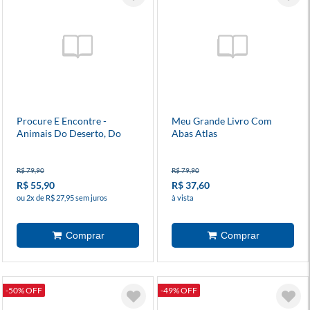
Procure E Encontre -
Meu Grande Livro Com
Animais Do Deserto, Do
Abas Atlas
Mar, Da Floresta E Da Neve
R$ 79,90
R$ 79,90
R$ 55,90
R$ 37,60
ou 2x de R$ 27,95 sem juros
à vista
-50% OFF
-49% OFF