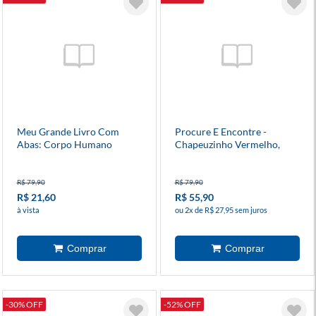
Meu Grande Livro Com
Procure E Encontre -
Abas: Corpo Humano
Chapeuzinho Vermelho,
Aladim, Cinderela E João E
Maria
R$ 79,90
R$ 79,90
R$ 21,60
R$ 55,90
à vista
ou 2x de R$ 27,95 sem juros
-30% OFF
-52% OFF