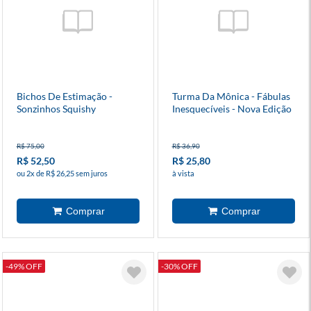
Bichos De Estimação -
Turma Da Mônica - Fábulas
Sonzinhos Squishy
Inesquecíveis - Nova Edição
R$ 75,00
R$ 36,90
R$ 52,50
R$ 25,80
ou 2x de R$ 26,25 sem juros
à vista
-49% OFF
-30% OFF