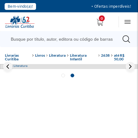
Bem-vindo(a)!
• Ofertas imperdíveis!
0
Livrarias
Livros
Literatura
Literatura
2638
até R$
Curitiba
Infantil
50,00