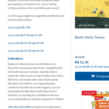
A leitura transforma vidas e estamos aqui
para ajudar a transformar a sua! Tenha
certeza, temos o livro perfeito para você!
Confira aqui algumas sugestões de títulos por
preços de produto:
Livros até R$ 9,90
Livros de R$ 9,90 até 19,90
Bento Vento Tempo
Livros de R$ 19,90 até 39,90
Livros de R$ 39,90 até 59,90
R$ 69,90
Literatura
R$ 51,70
Explore o fascinante mundo literário e
ou 2x de R$ 25,85 sem jur
descubra novas perspectivas, mergulhando
em histórias que cativam, questionam e
inspiram. Seja você um apreciador da crítica
literária, um explorador das riquezas da
literatura brasileira, um viajante pelos
universos da literatura estrangeira, ou um
entusiasta da literatura infantojuvenil e
-61% OFF
infantil, nossa seleção cuidadosa oferece
uma variedade para todos os gostos e idades.
Literatura Brasileira:
Explore as riquezas e