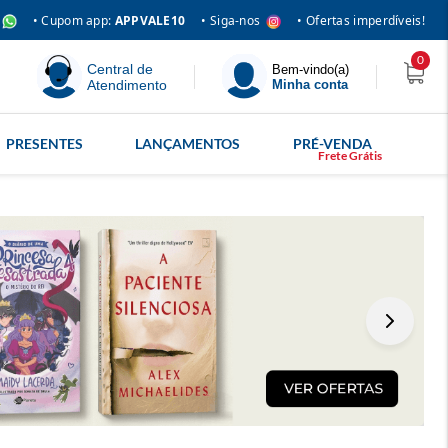
• Siga-nos
• Cupom app:
APPVALE10
• Ofertas imperdíveis!
0
Central de
Bem-vindo(a)
Atendimento
Minha conta
PRESENTES
LANÇAMENTOS
PRÉ-VENDA