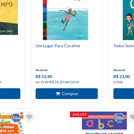
Um Lugar Para Coraline
Todos Som
R$ 69,90
R$ 32,90
R$ 52,40
R$ 23,00
os
ou 2x de R$ 26,20 sem juros
à vista
-24% OFF