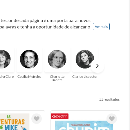
ontes, onde cada página é uma porta para novos
 palavras e tenha a oportunidade de alcançar o
Ver mais
nação! A leitura transforma vidas e estamos
para você!
dra Clare
Cecília Meireles
Charlotte
Clarice Lispector
Colleen Hoover
Brontë
11
-26% OFF