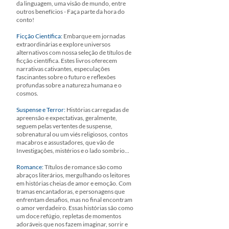
da linguagem, uma visão de mundo, entre
outros benefícios - Faça parte da hora do
conto!
Ficção Científica:
Embarque em jornadas
extraordinárias e explore universos
alternativos com nossa seleção de títulos de
ficção científica. Estes livros oferecem
narrativas cativantes, especulações
fascinantes sobre o futuro e reflexões
profundas sobre a natureza humana e o
cosmos.
Suspense e Terror:
Histórias carregadas de
apreensão e expectativas, geralmente,
seguem pelas vertentes de suspense,
sobrenatural ou um viés religiosos, contos
macabros e assustadores, que vão de
Investigações, mistérios e o lado sombrio...
Romance:
Títulos de romance são como
abraços literários, mergulhando os leitores
em histórias cheias de amor e emoção. Com
tramas encantadoras, e personagens que
enfrentam desafios, mas no final encontram
o amor verdadeiro. Essas histórias são como
um doce refúgio, repletas de momentos
adoráveis que nos fazem imaginar, sorrir e