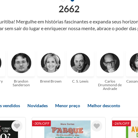
2662
Curitiba! Mergulhe em histórias fascinantes e expanda seus horiz
jar sem sair do lugar e enriquecer nossa mente, abrace o poder das
também mergulhe em histórias e passe um tempo no mundo da imagi
 ajudar a transformar a sua! Tenha certeza, temos o livro perfeito 
ry
Brandon
Brené Brown
C. S. Lewis
Carlos
Cassan
Sanderson
Drummond de
Andrade
s vendidos
Novidades
Menor preço
Melhor desconto
-30% OFF
-26% OFF