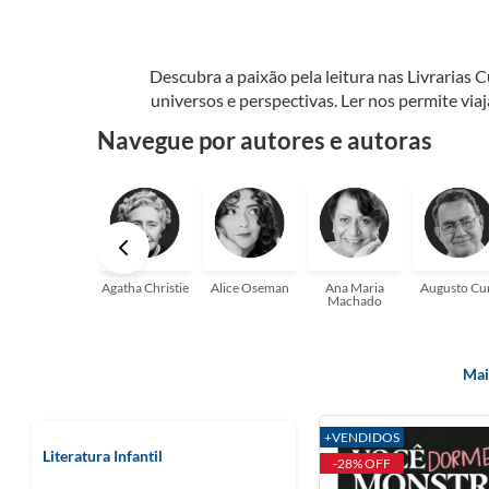
Descubra a paixão pela leitura nas Livrarias 
universos e perspectivas. Ler nos permite via
seu crescimento pessoal e profissional ou 
Navegue por autores e autoras
aqui para
Agatha Christie
Alice Oseman
Ana Maria
Augusto Cu
Machado
Mai
+VENDIDOS
Literatura Infantil
-28% OFF