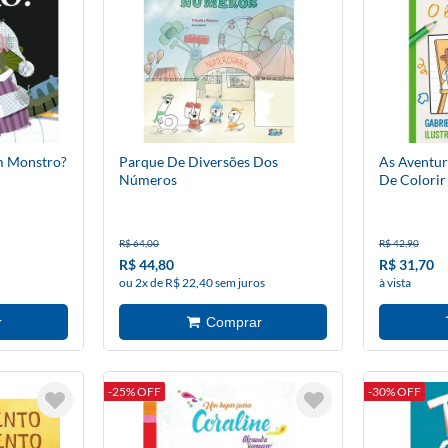
 Monstro?
Parque De Diversões Dos
As Aventur
Números
De Colorir
R$ 64,00
R$ 42,90
R$ 44,80
R$ 31,70
ou 2x de R$ 22,40 sem juros
à vista
-25% OFF
-30% OFF