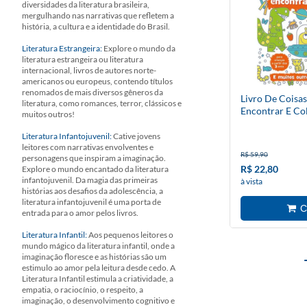
diversidades da literatura brasileira,
mergulhando nas narrativas que refletem a
história, a cultura e a identidade do Brasil.
Literatura Estrangeira:
Explore o mundo da
literatura estrangeira ou literatura
internacional, livros de autores norte-
americanos ou europeus, contendo títulos
renomados de mais diversos gêneros da
Livro De Coisas
literatura, como romances, terror, clássicos e
Encontrar E Co
muitos outros!
Literatura Infantojuvenil:
Cative jovens
leitores com narrativas envolventes e
R$ 59,90
personagens que inspiram a imaginação.
R$ 22,80
Explore o mundo encantado da literatura
infantojuvenil. Da magia das primeiras
à vista
histórias aos desafios da adolescência, a
literatura infantojuvenil é uma porta de
entrada para o amor pelos livros.
Literatura Infantil:
Aos pequenos leitores o
mundo mágico da literatura infantil, onde a
imaginação floresce e as histórias são um
estimulo ao amor pela leitura desde cedo. A
Literatura Infantil estimula a criatividade, a
empatia, o raciocínio, o respeito, a
imaginação, o desenvolvimento cognitivo e