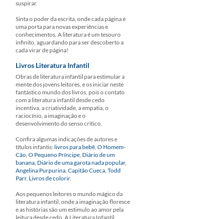
suspirar.
Sinta o poder da escrita, onde cada página é
uma porta para novas experiências e
conhecimentos. A literatura é um tesouro
infinito, aguardando para ser descoberto a
cada virar de página!
Livros Literatura Infantil
Obras de literatura infantil para estimular a
mente dos jovens leitores, e os iniciar neste
fantástico mundo dos livros, pois o contato
com a literatura infantil desde cedo
incentiva, a criatividade, a empatia, o
raciocínio, a imaginação e o
desenvolvimento do senso crítico.
Confira algumas indicações de autores e
títulos infantis:
livros para bebê
,
O Homem-
Cão
,
O Pequeno Príncipe
,
Diário de um
banana
,
Diário de uma garota nada popular
,
Angelina Purpurina
,
Capitão Cueca
,
Todd
Parr
,
Livros de colorir
.
Aos pequenos leitores o mundo mágico da
literatura infantil, onde a imaginação floresce
e as histórias são um estimulo ao amor pela
leitura desde cedo. A Literatura Infantil