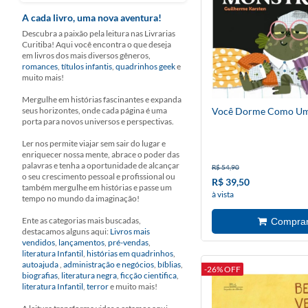
A cada livro, uma nova aventura!
Descubra a paixão pela leitura nas Livrarias
Curitiba! Aqui você encontra o que deseja
em livros dos mais diversos gêneros,
romances
,
títulos infantis
,
quadrinhos geek
e
muito mais!
Mergulhe em histórias fascinantes e expanda
seus horizontes, onde cada página é uma
Você Dorme Como Um
porta para novos universos e perspectivas.
Ler nos permite viajar sem sair do lugar e
enriquecer nossa mente, abrace o poder das
palavras e tenha a oportunidade de alcançar
R$ 54,90
o seu crescimento pessoal e profissional ou
R$ 39,50
também mergulhe em histórias e passe um
à vista
tempo no mundo da imaginação!
Ente as categorias mais buscadas,
destacamos alguns aqui:
Livros mais
vendidos
,
lançamentos
,
pré-vendas
,
literatura Infantil
,
histórias em quadrinhos
,
autoajuda
,
administração e negócios
,
bíblias
,
-26% OFF
biografias
,
literatura negra
,
ficção cientifica
,
literatura Infantil
,
terror
e muito mais!