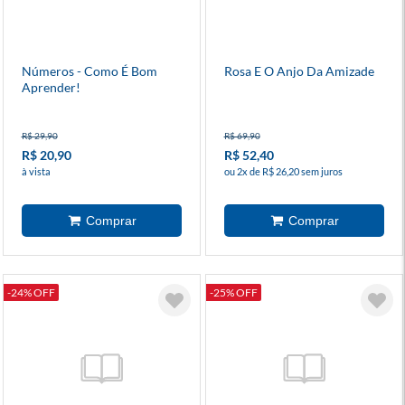
Números - Como É Bom
Rosa E O Anjo Da Amizade
Aprender!
R$ 29,90
R$ 69,90
R$ 20,90
R$ 52,40
à vista
ou 2x de R$ 26,20 sem juros
-24% OFF
-25% OFF