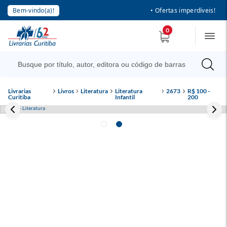
Bem-vindo(a)!
• Ofertas imperdíveis!
0
Livrarias
Livros
Literatura
Literatura
2673
R$ 100 -
Curitiba
Infantil
200