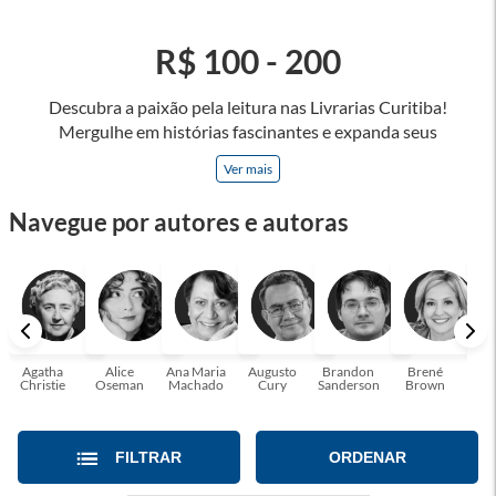
R$ 100 - 200
Descubra a paixão pela leitura nas Livrarias Curitiba!
Mergulhe em histórias fascinantes e expanda seus
horizontes, onde cada página é uma porta para novos
Ver mais
universos e perspectivas. Ler nos permite viajar sem sair do
lugar e enriquecer nossa mente, abrace o poder das palavras
Navegue por autores e autoras
e tenha a oportunidade de alcançar o seu crescimento
pessoal e profissional ou também mergulhe em histórias e
passe um tempo no mundo da imaginação! A leitura
transforma vidas e estamos aqui para ajudar a transformar a
sua! Tenha certeza, temos o livro perfeito para você!
Agatha
Alice
Ana Maria
Augusto
Brandon
Brené
C. S
Christie
Oseman
Machado
Cury
Sanderson
Brown
FILTRAR
ORDENAR