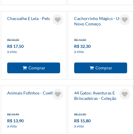
Chacoalhe E Leia - Pets
Cachorrinho Mágico - Um
Novo Começo
R$ 50,00
R$ 43,00
R$ 17,50
R$ 32,30
à vista
à vista
Animais Fofinhos - Coelho
44 Gatos: Aventuras E
Brincadeiras - Coleção
Milkshake
R$ 19,90
R$ 21,90
R$ 13,90
R$ 15,80
à vista
à vista