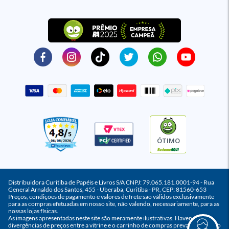
ÓTIMO
Distribuidora Curitiba de Papéis e Livros S/A CNPJ: 79.065.181.0001-94 - Rua
General Arnaldo dos Santos, 455 - Uberaba, Curitiba - PR, CEP: 81560-653
Preços, condições de pagamento e valores de frete são válidos exclusivamente
para as compras efetuadas em nosso site, não valendo, necessariamente, para as
nossas lojas físicas.
As imagens apresentadas neste site são meramente ilustrativas. Havendo
divergências de preços entre a vitrine e o carrinho de compras prevalece o preço