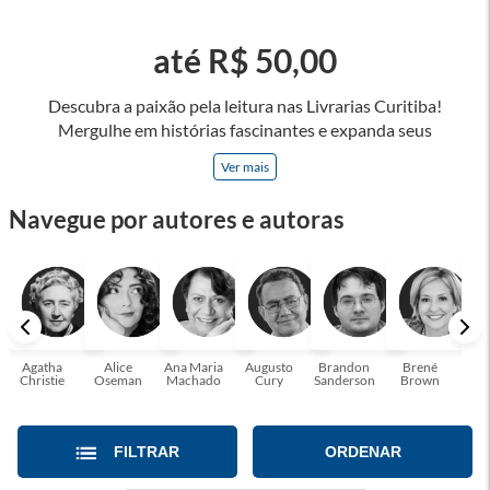
até R$ 50,00
Descubra a paixão pela leitura nas Livrarias Curitiba!
Mergulhe em histórias fascinantes e expanda seus
horizontes, onde cada página é uma porta para novos
Ver mais
universos e perspectivas. Ler nos permite viajar sem sair do
lugar e enriquecer nossa mente, abrace o poder das palavras
Navegue por autores e autoras
e tenha a oportunidade de alcançar o seu crescimento
pessoal e profissional ou também mergulhe em histórias e
passe um tempo no mundo da imaginação! A leitura
transforma vidas e estamos aqui para ajudar a transformar a
sua! Tenha certeza, temos o livro perfeito para você!
Agatha
Alice
Ana Maria
Augusto
Brandon
Brené
C. S
Christie
Oseman
Machado
Cury
Sanderson
Brown
FILTRAR
ORDENAR