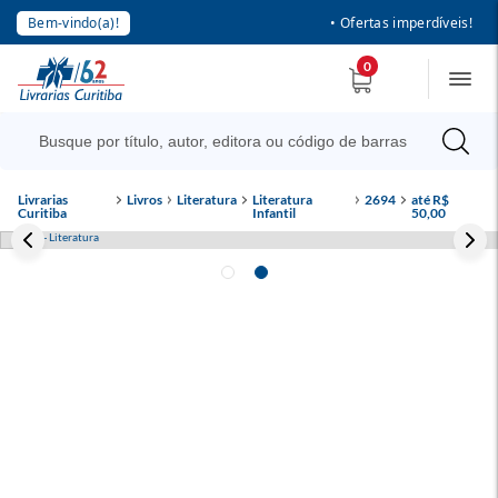
Bem-vindo(a)!
• Ofertas imperdíveis!
0
Livrarias
Livros
Literatura
Literatura
2694
até R$
Curitiba
Infantil
50,00