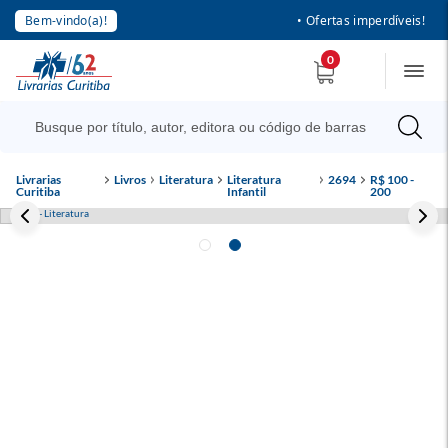
Bem-vindo(a)!
• Ofertas imperdíveis!
0
Livrarias
Livros
Literatura
Literatura
2694
R$ 100 -
Curitiba
Infantil
200