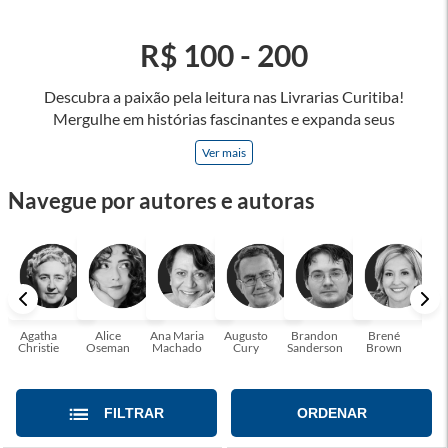
R$ 100 - 200
Descubra a paixão pela leitura nas Livrarias Curitiba!
Mergulhe em histórias fascinantes e expanda seus
horizontes, onde cada página é uma porta para novos
Ver mais
universos e perspectivas. Ler nos permite viajar sem sair do
lugar e enriquecer nossa mente, abrace o poder das palavras
Navegue por autores e autoras
e tenha a oportunidade de alcançar o seu crescimento
pessoal e profissional ou também mergulhe em histórias e
passe um tempo no mundo da imaginação! A leitura
transforma vidas e estamos aqui para ajudar a transformar a
sua! Tenha certeza, temos o livro perfeito para você!
Agatha
Alice
Ana Maria
Augusto
Brandon
Brené
C. S
Christie
Oseman
Machado
Cury
Sanderson
Brown
FILTRAR
ORDENAR