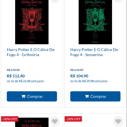
Harry Potter E O Cálice De
Harry Potter E O Cálice De
Fogo 4 - Grifinória
Fogo 4 - Sonserina
R$ 149,90
R$ 149,90
R$ 112,40
R$ 104,90
ou 5x de R$ 22,48 sem juros
ou 5x de R$ 20,98 sem juros
-30% OFF
-28% OFF