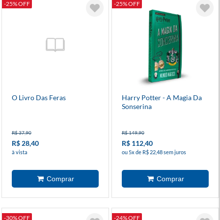
-25% OFF
-25% OFF
O Livro Das Feras
Harry Potter - A Magia Da
Sonserina
R$ 37,90
R$ 149,90
R$ 28,40
R$ 112,40
à vista
ou 5x de R$ 22,48 sem juros
-30% OFF
-24% OFF