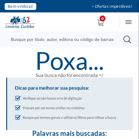
Bem-vindo(a)!
• Ofertas imperdíveis!
0
poxa...
Sua busca não foi encontrada =/
Dicas para melhorar sua pesquisa:
Verifique se não houve erro de digitação
Procure por um termo similar ou sinônimo
Busque por termos gerais e utilize os filtros para refinar a busca
Palavras mais buscadas: