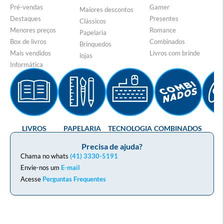
Pré-vendas
Gamer
Maiores descontos
Destaques
Presentes
Clássicos
Menores preços
Romance
Papelaria
Box de livros
Combinados
Brinquedos
Mais vendidos
Livros com brinde
lojas
Informática
LIVROS
PAPELARIA
TECNOLOGIA
COMBINADOS
GA
Precisa de ajuda?
Chama no whats
(41) 3330-5191
Envie-nos um
E-mail
Acesse
Perguntas Frequentes