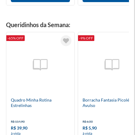
Queridinhos da Semana:
-65% OFF
-9% OFF
Quadro Minha Rotina
Borracha Fantasia Picolé F
Estrelinhas
Avulso
R$ 114,90
R$ 6,50
R$ 39,90
R$ 5,90
à vista
à vista