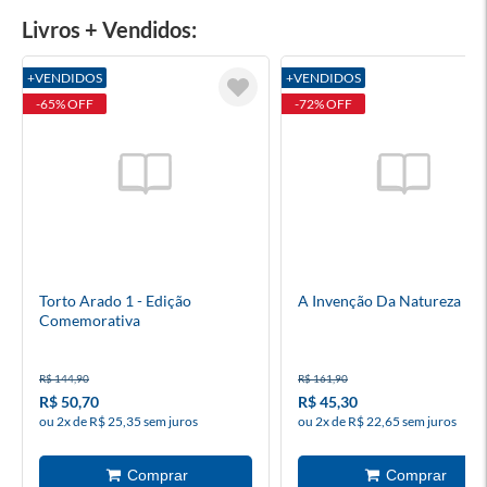
Livros + Vendidos:
+VENDIDOS
+VENDIDOS
-65% OFF
-72% OFF
Torto Arado 1 - Edição
A Invenção Da Natureza
Comemorativa
R$ 144,90
R$ 161,90
R$ 50,70
R$ 45,30
ou 2x de R$ 25,35 sem juros
ou 2x de R$ 22,65 sem juros