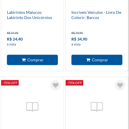
Labirintos Malucos:
Incríveis Veículos - Livro De
Labirinto Dos Unicórnios
Colorir: Barcos
R$ 34,90
R$ 49,90
R$ 24,40
R$ 34,90
à vista
à vista
-70% OFF
-79% OFF