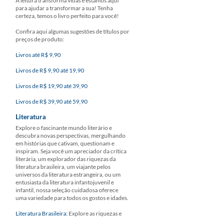
A leitura transforma vidas e estamos aqui
para ajudar a transformar a sua! Tenha
certeza, temos o livro perfeito para você!
Confira aqui algumas sugestões de títulos por
preços de produto:
Livros até R$ 9,90
Livros de R$ 9,90 até 19,90
Livros de R$ 19,90 até 39,90
Livros de R$ 39,90 até 59,90
Literatura
Explore o fascinante mundo literário e
descubra novas perspectivas, mergulhando
em histórias que cativam, questionam e
inspiram. Seja você um apreciador da crítica
literária, um explorador das riquezas da
literatura brasileira, um viajante pelos
universos da literatura estrangeira, ou um
entusiasta da literatura infantojuvenil e
infantil, nossa seleção cuidadosa oferece
uma variedade para todos os gostos e idades.
Literatura Brasileira:
Explore as riquezas e