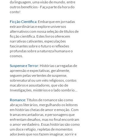
da linguagem, uma visão de mundo, entre
outros benefícios - Faça parte da hora do
conto!
Ficção Científica:
Embarque em jornadas
extraordinárias e explore universos
alternativos com nossa seleção de títulos de
ficção científica. Estes livros oferecem
narrativas cativantes, especulações
fascinantes sobre o futuro e reflexões
profundas sobre a natureza humana e o
cosmos.
Suspense e Terror:
Histórias carregadas de
apreensão e expectativas, geralmente,
seguem pelas vertentes de suspense,
sobrenatural ou um viés religiosos, contos
macabros e assustadores, que vão de
Investigações, mistérios e o lado sombrio...
Romance:
Títulos de romance são como
abraços literários, mergulhando os leitores
em histórias cheias de amor e emoção. Com
tramas encantadoras, e personagens que
enfrentam desafios, mas no final encontram
o amor verdadeiro. Essas histórias são como
um doce refúgio, repletas de momentos
adoráveis que nos fazem imaginar, sorrir e