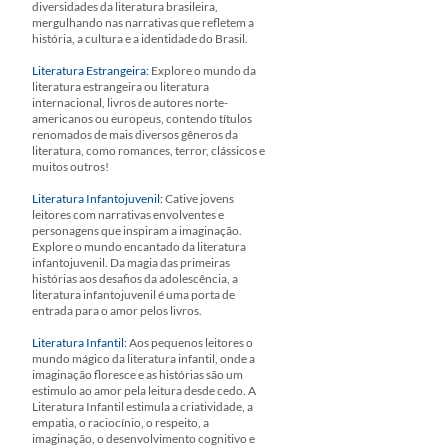
diversidades da literatura brasileira,
mergulhando nas narrativas que refletem a
história, a cultura e a identidade do Brasil.
Literatura Estrangeira:
Explore o mundo da
literatura estrangeira ou literatura
internacional, livros de autores norte-
americanos ou europeus, contendo títulos
renomados de mais diversos gêneros da
literatura, como romances, terror, clássicos e
muitos outros!
Literatura Infantojuvenil:
Cative jovens
leitores com narrativas envolventes e
personagens que inspiram a imaginação.
Explore o mundo encantado da literatura
infantojuvenil. Da magia das primeiras
histórias aos desafios da adolescência, a
literatura infantojuvenil é uma porta de
entrada para o amor pelos livros.
Literatura Infantil:
Aos pequenos leitores o
mundo mágico da literatura infantil, onde a
imaginação floresce e as histórias são um
estimulo ao amor pela leitura desde cedo. A
Literatura Infantil estimula a criatividade, a
empatia, o raciocínio, o respeito, a
imaginação, o desenvolvimento cognitivo e