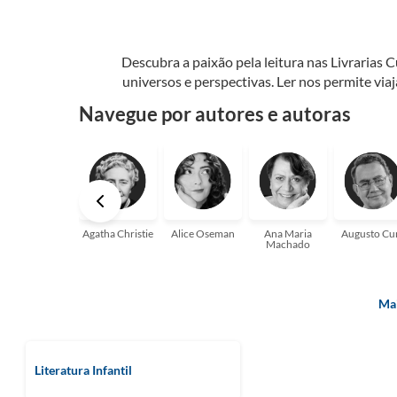
Descubra a paixão pela leitura nas Livrarias 
universos e perspectivas. Ler nos permite via
seu crescimento pessoal e profissional ou 
Navegue por autores e autoras
aqui para
Agatha Christie
Alice Oseman
Ana Maria
Augusto Cu
Machado
Mai
Literatura Infantil