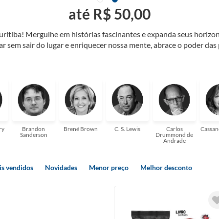
até R$ 50,00
Curitiba! Mergulhe em histórias fascinantes e expanda seus horiz
jar sem sair do lugar e enriquecer nossa mente, abrace o poder das
também mergulhe em histórias e passe um tempo no mundo da imagi
 ajudar a transformar a sua! Tenha certeza, temos o livro perfeito 
ry
Brandon
Brené Brown
C. S. Lewis
Carlos
Cassan
Sanderson
Drummond de
Andrade
s vendidos
Novidades
Menor preço
Melhor desconto