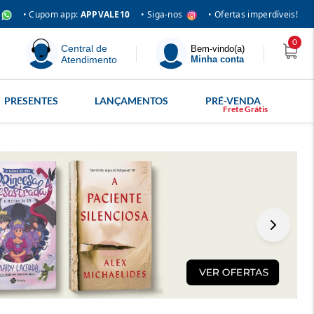
• Siga-nos
• Cupom app:
APPVALE10
• Ofertas imperdíveis!
0
Central de
Bem-vindo(a)
Atendimento
Minha conta
PRESENTES
LANÇAMENTOS
PRÉ-VENDA