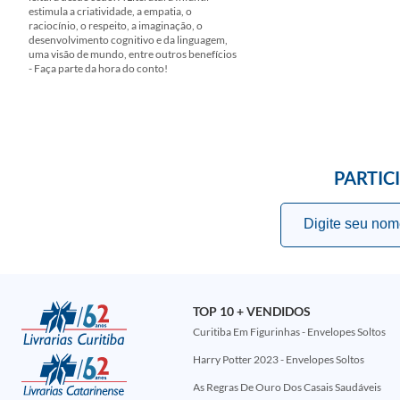
estimula a criatividade, a empatia, o
raciocínio, o respeito, a imaginação, o
desenvolvimento cognitivo e da linguagem,
uma visão de mundo, entre outros benefícios
- Faça parte da hora do conto!
PARTIC
TOP 10 + VENDIDOS
Curitiba Em Figurinhas - Envelopes Soltos
Harry Potter 2023 - Envelopes Soltos
As Regras De Ouro Dos Casais Saudáveis