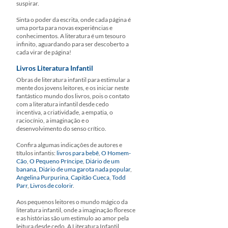
suspirar.
Sinta o poder da escrita, onde cada página é
uma porta para novas experiências e
conhecimentos. A literatura é um tesouro
infinito, aguardando para ser descoberto a
cada virar de página!
Livros Literatura Infantil
Obras de literatura infantil para estimular a
mente dos jovens leitores, e os iniciar neste
fantástico mundo dos livros, pois o contato
com a literatura infantil desde cedo
incentiva, a criatividade, a empatia, o
raciocínio, a imaginação e o
desenvolvimento do senso crítico.
Confira algumas indicações de autores e
títulos infantis:
livros para bebê
,
O Homem-
Cão
,
O Pequeno Príncipe
,
Diário de um
banana
,
Diário de uma garota nada popular
,
Angelina Purpurina
,
Capitão Cueca
,
Todd
Parr
,
Livros de colorir
.
Aos pequenos leitores o mundo mágico da
literatura infantil, onde a imaginação floresce
e as histórias são um estimulo ao amor pela
leitura desde cedo. A Literatura Infantil