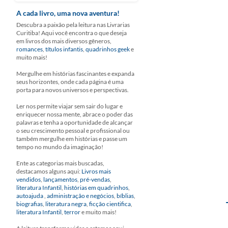
A cada livro, uma nova aventura!
Descubra a paixão pela leitura nas Livrarias
Curitiba! Aqui você encontra o que deseja
em livros dos mais diversos gêneros,
romances
,
títulos infantis
,
quadrinhos geek
e
muito mais!
Mergulhe em histórias fascinantes e expanda
seus horizontes, onde cada página é uma
porta para novos universos e perspectivas.
Ler nos permite viajar sem sair do lugar e
enriquecer nossa mente, abrace o poder das
palavras e tenha a oportunidade de alcançar
o seu crescimento pessoal e profissional ou
também mergulhe em histórias e passe um
tempo no mundo da imaginação!
Ente as categorias mais buscadas,
destacamos alguns aqui:
Livros mais
vendidos
,
lançamentos
,
pré-vendas
,
literatura Infantil
,
histórias em quadrinhos
,
autoajuda
,
administração e negócios
,
bíblias
,
biografias
,
literatura negra
,
ficção cientifica
,
literatura Infantil
,
terror
e muito mais!