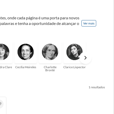
ontes, onde cada página é uma porta para novos
 palavras e tenha a oportunidade de alcançar o
Ver mais
nação! A leitura transforma vidas e estamos
para você!
dra Clare
Cecília Meireles
Charlotte
Clarice Lispector
Colleen Hoover
Brontë
1