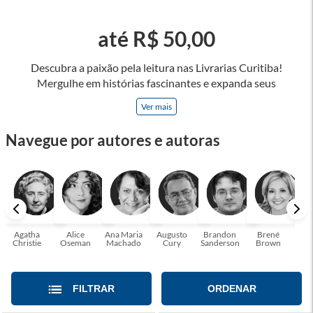
até R$ 50,00
Descubra a paixão pela leitura nas Livrarias Curitiba!
Mergulhe em histórias fascinantes e expanda seus
horizontes, onde cada página é uma porta para novos
Ver mais
universos e perspectivas. Ler nos permite viajar sem sair do
lugar e enriquecer nossa mente, abrace o poder das palavras
Navegue por autores e autoras
e tenha a oportunidade de alcançar o seu crescimento
pessoal e profissional ou também mergulhe em histórias e
passe um tempo no mundo da imaginação! A leitura
transforma vidas e estamos aqui para ajudar a transformar a
sua! Tenha certeza, temos o livro perfeito para você!
Agatha
Alice
Ana Maria
Augusto
Brandon
Brené
C. S
Christie
Oseman
Machado
Cury
Sanderson
Brown
FILTRAR
ORDENAR