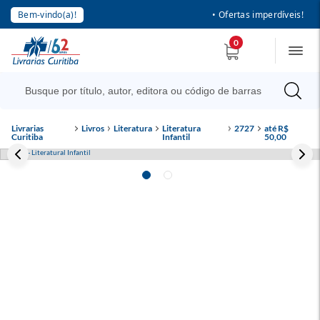
Bem-vindo(a)!
• Ofertas imperdíveis!
0
Livrarias
Livros
Literatura
Literatura
2727
até R$
Curitiba
Infantil
50,00