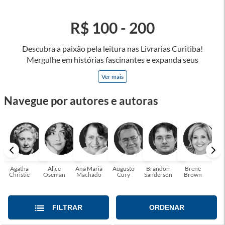
R$ 100 - 200
Descubra a paixão pela leitura nas Livrarias Curitiba!
Mergulhe em histórias fascinantes e expanda seus
horizontes, onde cada página é uma porta para novos
Ver mais
universos e perspectivas. Ler nos permite viajar sem sair do
lugar e enriquecer nossa mente, abrace o poder das palavras
Navegue por autores e autoras
e tenha a oportunidade de alcançar o seu crescimento
pessoal e profissional ou também mergulhe em histórias e
passe um tempo no mundo da imaginação! A leitura
transforma vidas e estamos aqui para ajudar a transformar a
sua! Tenha certeza, temos o livro perfeito para você!
Agatha
Alice
Ana Maria
Augusto
Brandon
Brené
C. S
Christie
Oseman
Machado
Cury
Sanderson
Brown
FILTRAR
ORDENAR