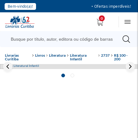
Bem-vindo(a)!
• Ofertas imperdíveis!
0
Livrarias
Livros
Literatura
Literatura
2737
R$ 100 -
Curitiba
Infantil
200