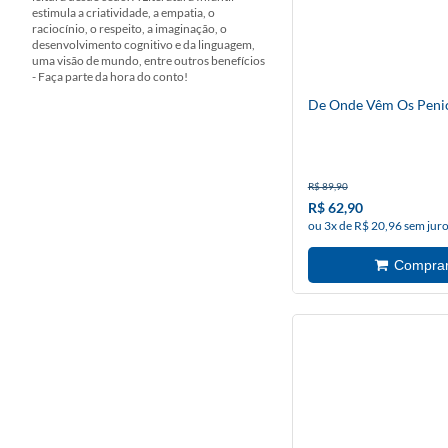
estimula a criatividade, a empatia, o
raciocínio, o respeito, a imaginação, o
desenvolvimento cognitivo e da linguagem,
uma visão de mundo, entre outros benefícios
- Faça parte da hora do conto!
De Onde Vêm Os Peni
R$ 89,90
R$ 62,90
ou 3x de R$ 20,96 sem jur