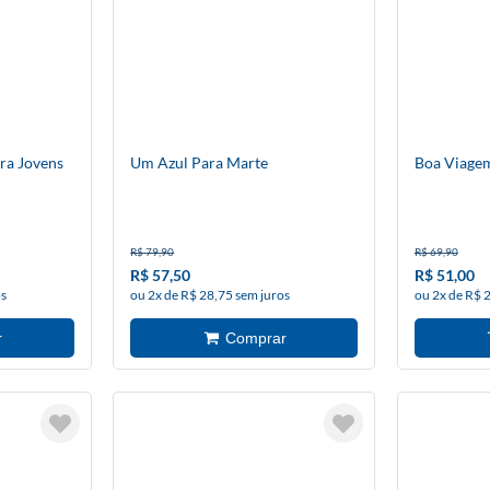
ra Jovens
Um Azul Para Marte
Boa Viagem
R$ 79,90
R$ 69,90
R$ 57,50
R$ 51,00
os
ou 2x de R$ 28,75 sem juros
ou 2x de R$ 