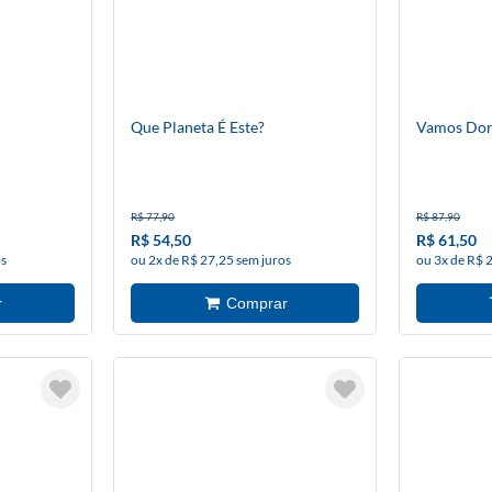
Que Planeta É Este?
Vamos Dor
R$ 77,90
R$ 87,90
R$ 54,50
R$ 61,50
os
ou 2x de R$ 27,25 sem juros
ou 3x de R$ 