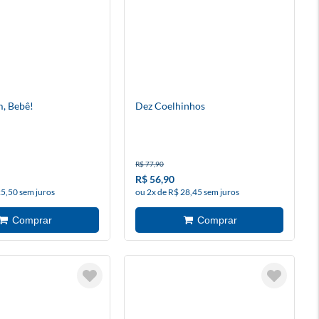
, Bebê!
Dez Coelhinhos
R$ 77,90
R$ 56,90
25,50 sem juros
ou 2x de R$ 28,45 sem juros