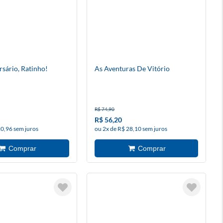
rsário, Ratinho!
As Aventuras De Vitório
R$ 74,90
R$ 56,20
20,96 sem juros
ou 2x de R$ 28,10 sem juros