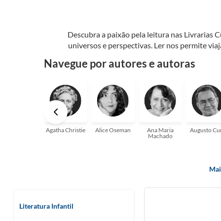
Descubra a paixão pela leitura nas Livrarias 
universos e perspectivas. Ler nos permite via
seu crescimento pessoal e profissional ou 
Navegue por autores e autoras
aqui para
Agatha Christie
Alice Oseman
Ana Maria
Augusto Cu
Machado
Mai
Literatura Infantil