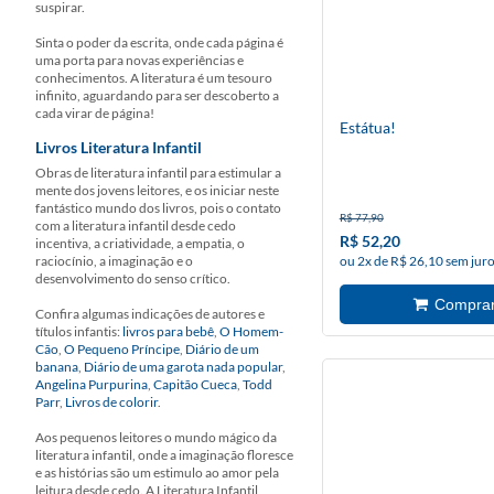
suspirar.
Sinta o poder da escrita, onde cada página é
uma porta para novas experiências e
conhecimentos. A literatura é um tesouro
infinito, aguardando para ser descoberto a
cada virar de página!
Estátua!
Livros Literatura Infantil
Obras de literatura infantil para estimular a
mente dos jovens leitores, e os iniciar neste
fantástico mundo dos livros, pois o contato
R$ 77,90
com a literatura infantil desde cedo
R$ 52,20
incentiva, a criatividade, a empatia, o
raciocínio, a imaginação e o
ou 2x de R$ 26,10 sem jur
desenvolvimento do senso crítico.
Confira algumas indicações de autores e
títulos infantis:
livros para bebê
,
O Homem-
Cão
,
O Pequeno Príncipe
,
Diário de um
banana
,
Diário de uma garota nada popular
,
Angelina Purpurina
,
Capitão Cueca
,
Todd
Parr
,
Livros de colorir
.
Aos pequenos leitores o mundo mágico da
literatura infantil, onde a imaginação floresce
e as histórias são um estimulo ao amor pela
leitura desde cedo. A Literatura Infantil