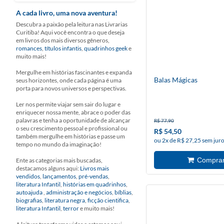
A cada livro, uma nova aventura!
Descubra a paixão pela leitura nas Livrarias
Curitiba! Aqui você encontra o que deseja
em livros dos mais diversos gêneros,
romances
,
títulos infantis
,
quadrinhos geek
e
muito mais!
Mergulhe em histórias fascinantes e expanda
Balas Mágicas
seus horizontes, onde cada página é uma
porta para novos universos e perspectivas.
Ler nos permite viajar sem sair do lugar e
enriquecer nossa mente, abrace o poder das
palavras e tenha a oportunidade de alcançar
R$ 77,90
o seu crescimento pessoal e profissional ou
R$ 54,50
também mergulhe em histórias e passe um
ou 2x de R$ 27,25 sem jur
tempo no mundo da imaginação!
Ente as categorias mais buscadas,
destacamos alguns aqui:
Livros mais
vendidos
,
lançamentos
,
pré-vendas
,
literatura Infantil
,
histórias em quadrinhos
,
autoajuda
,
administração e negócios
,
bíblias
,
biografias
,
literatura negra
,
ficção cientifica
,
literatura Infantil
,
terror
e muito mais!