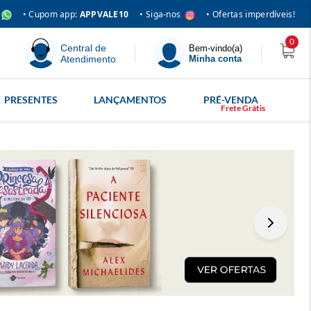
• Siga-nos
• Cupom app:
APPVALE10
• Ofertas imperdíveis!
0
Central de
Bem-vindo(a)
Atendimento
Minha conta
PRESENTES
LANÇAMENTOS
PRÉ-VENDA