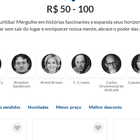
R$ 50 - 100
Curitiba! Mergulhe em histórias fascinantes e expanda seus horiz
jar sem sair do lugar e enriquecer nossa mente, abrace o poder das
também mergulhe em histórias e passe um tempo no mundo da imagi
 ajudar a transformar a sua! Tenha certeza, temos o livro perfeito 
ry
Brandon
Brené Brown
C. S. Lewis
Carlos
Cassan
Sanderson
Drummond de
Andrade
s vendidos
Novidades
Menor preço
Melhor desconto