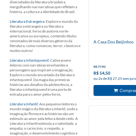
diversidades da literatura brasileira,
mergulhando nas narrativas que refletem a
história, a cultura e a identidade do Brasil.
Literatura Estrangeira:
Explore o mundo da
literatura estrangeira ou literatura
internacional, livros de autores norte-
americanos ou europeus, contendo títulos
renomados de mais diversos gêneros da
A Casa Dos Beijinhos
literatura, como romances, terror, clássicos e
muitos outros!
Literatura Infantojuvenil:
Cative jovens
leitores com narrativas envolventes e
R$ 77,90
personagens que inspiram a imaginação.
R$ 54,50
Explore o mundo encantado da literatura
ou 2x de R$ 27,25 sem jur
infantojuvenil. Da magia das primeiras
histórias aos desafios da adolescência, a
literatura infantojuvenil é uma porta de
entrada para o amor pelos livros.
Literatura Infantil:
Aos pequenos leitores o
mundo mágico da literatura infantil, onde a
imaginação floresce e as histórias são um
estimulo ao amor pela leitura desde cedo. A
Literatura Infantil estimula a criatividade, a
empatia, o raciocínio, o respeito, a
imaginação, o desenvolvimento cognitivo e