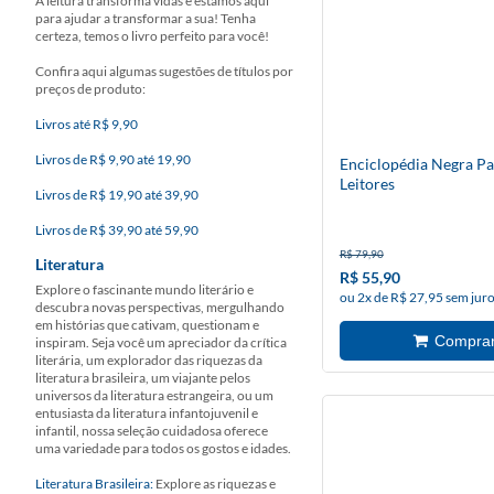
A leitura transforma vidas e estamos aqui
para ajudar a transformar a sua! Tenha
certeza, temos o livro perfeito para você!
Confira aqui algumas sugestões de títulos por
preços de produto:
Livros até R$ 9,90
Livros de R$ 9,90 até 19,90
Enciclopédia Negra Pa
Leitores
Livros de R$ 19,90 até 39,90
Livros de R$ 39,90 até 59,90
R$ 79,90
Literatura
R$ 55,90
Explore o fascinante mundo literário e
ou 2x de R$ 27,95 sem jur
descubra novas perspectivas, mergulhando
em histórias que cativam, questionam e
inspiram. Seja você um apreciador da crítica
literária, um explorador das riquezas da
literatura brasileira, um viajante pelos
universos da literatura estrangeira, ou um
entusiasta da literatura infantojuvenil e
infantil, nossa seleção cuidadosa oferece
uma variedade para todos os gostos e idades.
Literatura Brasileira:
Explore as riquezas e