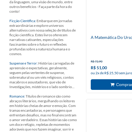
da linguagem, uma visão de mundo, entre
outros benefícios - Faça parte da hora do
conto!
Ficção Científica:
Embarque em jornadas
extraordinárias e explore universos
alternativos com nossa seleção de títulos de
ficção científica. Estes livros oferecem
A Matemática Do Urs
narrativas cativantes, especulações
fascinantes sobre o futuro e reflexões
profundas sobre a natureza humana e o
cosmos.
R$ 72,90
Suspense e Terror:
Histórias carregadas de
R$ 51,00
apreensão e expectativas, geralmente,
seguem pelas vertentes de suspense,
ou 2x de R$ 25,50 sem jur
sobrenatural ou um viés religiosos, contos
macabros e assustadores, que vão de
Investigações, mistérios e o lado sombrio...
Romance:
Títulos de romance são como
abraços literários, mergulhando os leitores
em histórias cheias de amor e emoção. Com
tramas encantadoras, e personagens que
enfrentam desafios, mas no final encontram
o amor verdadeiro. Essas histórias são como
um doce refúgio, repletas de momentos
adoráveis que nos fazem imaginar, sorrir e