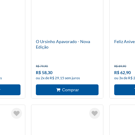
O Ursinho Apavorado - Nova
Feliz Anive
Edição
R$ 79,90
R$ 89,90
R$ 58,30
R$ 62,90
os
ou 2x de R$ 29,15 sem juros
ou 3x de R$ 