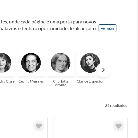
ontes, onde cada página é uma porta para novos
 palavras e tenha a oportunidade de alcançar o
Ver mais
nação! A leitura transforma vidas e estamos
para você!
dra Clare
Cecília Meireles
Charlotte
Clarice Lispector
Colleen Hoover
Brontë
34