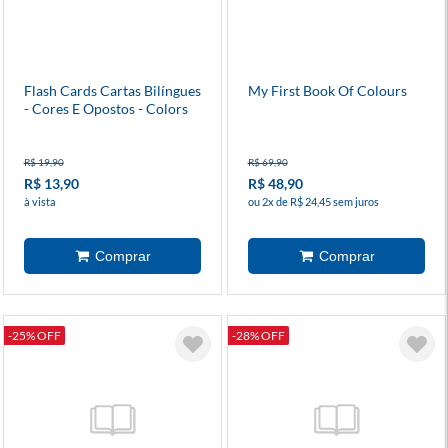
Flash Cards Cartas Bilíngues
My First Book Of Colours
- Cores E Opostos - Colors
And Opposites
R$ 19,90
R$ 69,90
R$ 13,90
R$ 48,90
à vista
ou 2x de R$ 24,45 sem juros
-25% OFF
-28% OFF