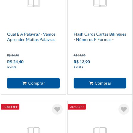
Qual É A Palavra? - Vamos
Flash Cards Cartas Bilíngues
Aprender Muitas Palavras
- Números E Formas -
Em Inglês?
Numbers And Shapes
R$ 34,90
R$ 19,90
R$ 24,40
R$ 13,90
à vista
à vista
-30% OFF
-30% OFF