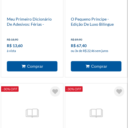
Meu Primeiro Dicionário
O Pequeno Príncipe -
De Adesivos: Férias -
Edição De Luxo Bilíngue
Patrulha Canina
R$ 18,90
R$ 89,90
R$ 13,60
R$ 67,40
à vista
ou 3x de R$ 22,46 sem juros
-30% OFF
-30% OFF