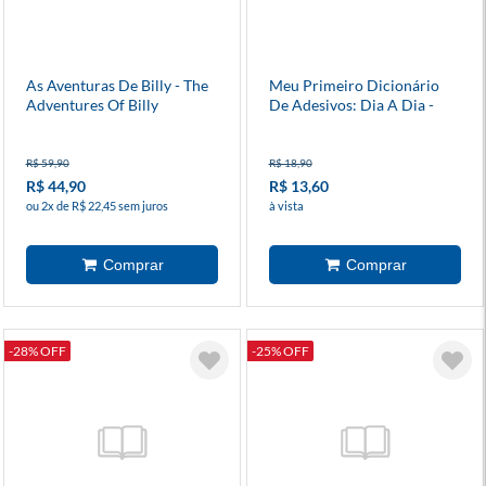
As Aventuras De Billy - The
Meu Primeiro Dicionário
Adventures Of Billy
De Adesivos: Dia A Dia -
Patrulha Canina
R$ 59,90
R$ 18,90
R$ 44,90
R$ 13,60
ou 2x de R$ 22,45 sem juros
à vista
-28% OFF
-25% OFF