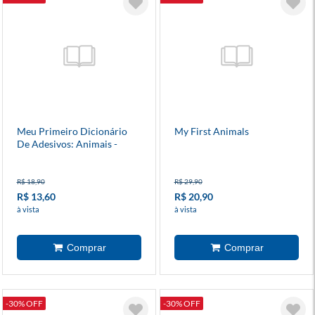
Meu Primeiro Dicionário
My First Animals
De Adesivos: Animais -
Patrulha Canina
R$ 18,90
R$ 29,90
R$ 13,60
R$ 20,90
à vista
à vista
-30% OFF
-30% OFF