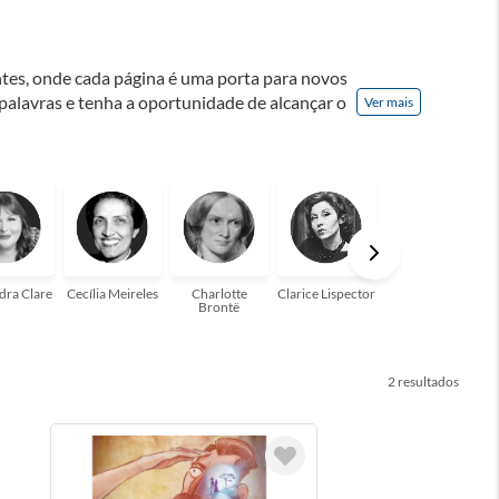
ontes, onde cada página é uma porta para novos
 palavras e tenha a oportunidade de alcançar o
Ver mais
nação! A leitura transforma vidas e estamos
para você!
dra Clare
Cecília Meireles
Charlotte
Clarice Lispector
Colleen Hoover
Brontë
2