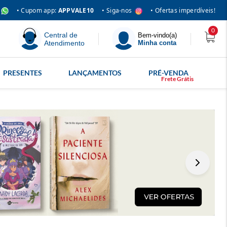
• Siga-nos
• Cupom app:
APPVALE10
• Ofertas imperdíveis!
0
Central de
Bem-vindo(a)
Atendimento
Minha conta
PRESENTES
LANÇAMENTOS
PRÉ-VENDA