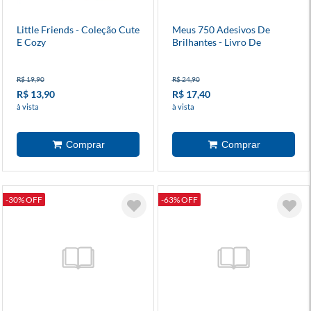
Little Friends - Coleção Cute
Meus 750 Adesivos De
E Cozy
Brilhantes - Livro De
Colorir: Kawaii
R$ 19,90
R$ 24,90
R$ 13,90
R$ 17,40
à vista
à vista
-30% OFF
-63% OFF