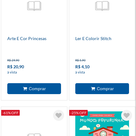
Arte E Cor Princesas
Ler E Colorir Stitch
R$ 29,90
R$ 5,90
R$ 20,90
R$ 4,10
à vista
à vista
-61% OFF
-25% OFF