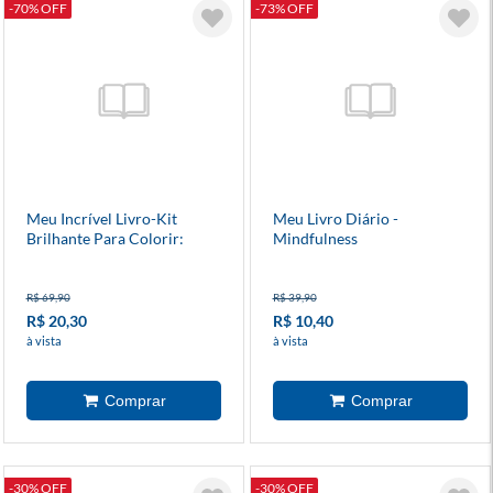
-70% OFF
-73% OFF
Meu Incrível Livro-Kit
Meu Livro Diário -
Brilhante Para Colorir:
Mindfulness
Animais Bebês
R$ 69,90
R$ 39,90
R$ 20,30
R$ 10,40
à vista
à vista
-30% OFF
-30% OFF