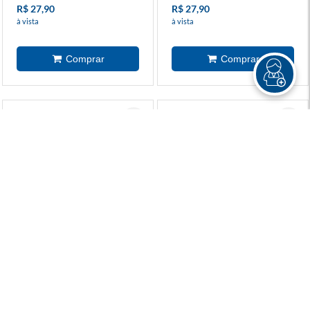
R$ 27,90
R$ 27,90
à vista
à vista
Que Horas São - Livro Com
Recife De Coral - Livro Com
Quebra-Cabeça
Quebra-Cabeça
R$ 119,90
R$ 119,90
R$ 83,90
R$ 83,90
ou 4x de R$ 20,97 sem juros
ou 4x de R$ 20,97 sem juros
Na Floresta: Livro Com
Na Selva: Livro Com
Quebra-Cabeça
Quebra-Cabeça