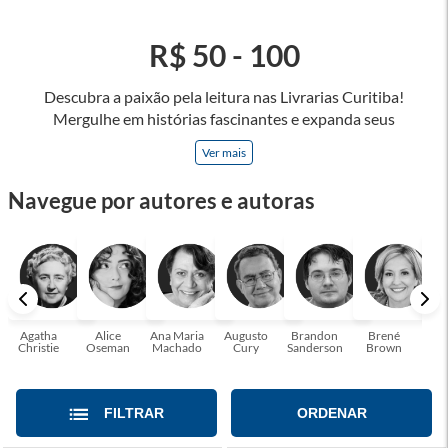
R$ 50 - 100
Descubra a paixão pela leitura nas Livrarias Curitiba!
Mergulhe em histórias fascinantes e expanda seus
horizontes, onde cada página é uma porta para novos
Ver mais
universos e perspectivas. Ler nos permite viajar sem sair do
lugar e enriquecer nossa mente, abrace o poder das palavras
Navegue por autores e autoras
e tenha a oportunidade de alcançar o seu crescimento
pessoal e profissional ou também mergulhe em histórias e
passe um tempo no mundo da imaginação! A leitura
transforma vidas e estamos aqui para ajudar a transformar a
sua! Tenha certeza, temos o livro perfeito para você!
Agatha
Alice
Ana Maria
Augusto
Brandon
Brené
C. S
Christie
Oseman
Machado
Cury
Sanderson
Brown
FILTRAR
ORDENAR