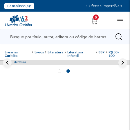
Bem-vindo(a)!
• Ofertas imperdíveis!
0
Livrarias
Livros
Literatura
Literatura
337
R$ 50 -
Curitiba
Infantil
100