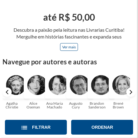
até R$ 50,00
Descubra a paixão pela leitura nas Livrarias Curitiba!
Mergulhe em histórias fascinantes e expanda seus
horizontes, onde cada página é uma porta para novos
Ver mais
universos e perspectivas. Ler nos permite viajar sem sair do
lugar e enriquecer nossa mente, abrace o poder das palavras
Navegue por autores e autoras
e tenha a oportunidade de alcançar o seu crescimento
pessoal e profissional ou também mergulhe em histórias e
passe um tempo no mundo da imaginação! A leitura
transforma vidas e estamos aqui para ajudar a transformar a
sua! Tenha certeza, temos o livro perfeito para você!
Agatha
Alice
Ana Maria
Augusto
Brandon
Brené
C. S
Christie
Oseman
Machado
Cury
Sanderson
Brown
FILTRAR
ORDENAR