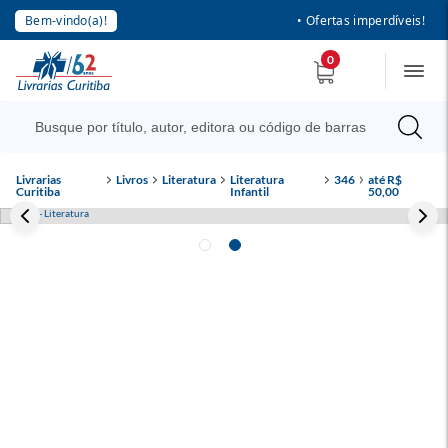
Bem-vindo(a)!
• Ofertas imperdíveis!
0
Livrarias
Livros
Literatura
Literatura
346
até R$
Curitiba
Infantil
50,00