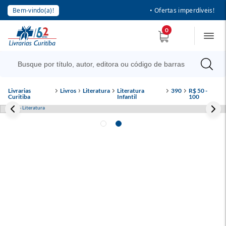
Bem-vindo(a)!
• Ofertas imperdíveis!
0
Livrarias
Livros
Literatura
Literatura
390
R$ 50 -
Curitiba
Infantil
100