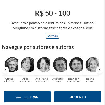
R$ 50 - 100
Descubra a paixão pela leitura nas Livrarias Curitiba!
Mergulhe em histórias fascinantes e expanda seus
horizontes, onde cada página é uma porta para novos
Ver mais
universos e perspectivas. Ler nos permite viajar sem sair do
lugar e enriquecer nossa mente, abrace o poder das palavras
Navegue por autores e autoras
e tenha a oportunidade de alcançar o seu crescimento
pessoal e profissional ou também mergulhe em histórias e
passe um tempo no mundo da imaginação! A leitura
transforma vidas e estamos aqui para ajudar a transformar a
sua! Tenha certeza, temos o livro perfeito para você!
Agatha
Alice
Ana Maria
Augusto
Brandon
Brené
C. S
Christie
Oseman
Machado
Cury
Sanderson
Brown
FILTRAR
ORDENAR