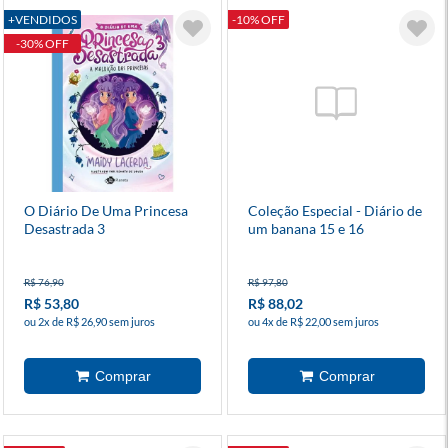
+VENDIDOS
-10% OFF
-30% OFF
O Diário De Uma Princesa
Coleção Especial - Diário de
Desastrada 3
um banana 15 e 16
R$ 76,90
R$ 97,80
R$ 53,80
R$ 88,02
ou 2x de R$ 26,90 sem juros
ou 4x de R$ 22,00 sem juros