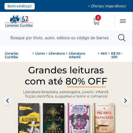
Bem-vindo(a)!
• Ofertas imperdíveis!
0
Livrarias
Livros
Literatura
Literatura
463
R$ 50 -
Curitiba
Infantil
100