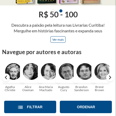
R$ 50 - 100
Descubra a paixão pela leitura nas Livrarias Curitiba!
Mergulhe em histórias fascinantes e expanda seus
horizontes, onde cada página é uma porta para novos
Ver mais
universos e perspectivas. Ler nos permite viajar sem sair do
lugar e enriquecer nossa mente, abrace o poder das palavras
Navegue por autores e autoras
e tenha a oportunidade de alcançar o seu crescimento
pessoal e profissional ou também mergulhe em histórias e
passe um tempo no mundo da imaginação! A leitura
transforma vidas e estamos aqui para ajudar a transformar a
sua! Tenha certeza, temos o livro perfeito para você!
Agatha
Alice
Ana Maria
Augusto
Brandon
Brené
C. S
Christie
Oseman
Machado
Cury
Sanderson
Brown
FILTRAR
ORDENAR