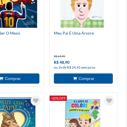
Ser O Messi
Meu Pai É Uma Árvore
R$ 69,90
R$ 48,90
ou 2x de R$ 24,45 sem juros
-30% OFF