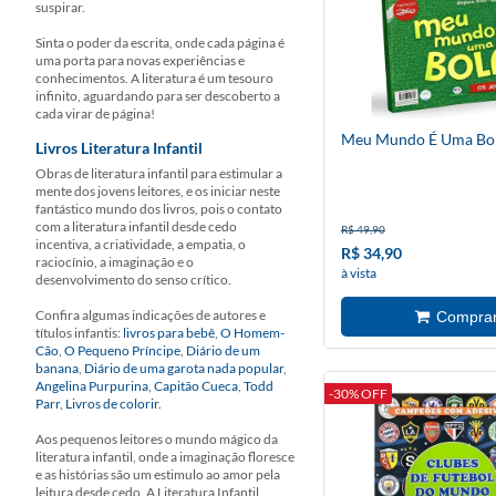
suspirar.
Sinta o poder da escrita, onde cada página é
uma porta para novas experiências e
conhecimentos. A literatura é um tesouro
infinito, aguardando para ser descoberto a
cada virar de página!
Meu Mundo É Uma Bo
Livros Literatura Infantil
Obras de literatura infantil para estimular a
mente dos jovens leitores, e os iniciar neste
fantástico mundo dos livros, pois o contato
com a literatura infantil desde cedo
R$ 49,90
incentiva, a criatividade, a empatia, o
R$ 34,90
raciocínio, a imaginação e o
à vista
desenvolvimento do senso crítico.
Confira algumas indicações de autores e
títulos infantis:
livros para bebê
,
O Homem-
Cão
,
O Pequeno Príncipe
,
Diário de um
banana
,
Diário de uma garota nada popular
,
Angelina Purpurina
,
Capitão Cueca
,
Todd
-30% OFF
Parr
,
Livros de colorir
.
Aos pequenos leitores o mundo mágico da
literatura infantil, onde a imaginação floresce
e as histórias são um estimulo ao amor pela
leitura desde cedo. A Literatura Infantil