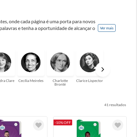
ontes, onde cada página é uma porta para novos
 palavras e tenha a oportunidade de alcançar o
Ver mais
nação! A leitura transforma vidas e estamos
para você!
dra Clare
Cecília Meireles
Charlotte
Clarice Lispector
Colleen Hoover
Brontë
41
-10% OFF