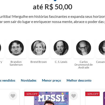
até R$ 50,00
Curitiba! Mergulhe em histórias fascinantes e expanda seus horiz
jar sem sair do lugar e enriquecer nossa mente, abrace o poder das
também mergulhe em histórias e passe um tempo no mundo da imagi
 ajudar a transformar a sua! Tenha certeza, temos o livro perfeito 
ry
Brandon
Brené Brown
C. S. Lewis
Carlos
Cassan
Sanderson
Drummond de
Andrade
s vendidos
Novidades
Menor preço
Melhor desconto
-10% OFF
-10% OFF