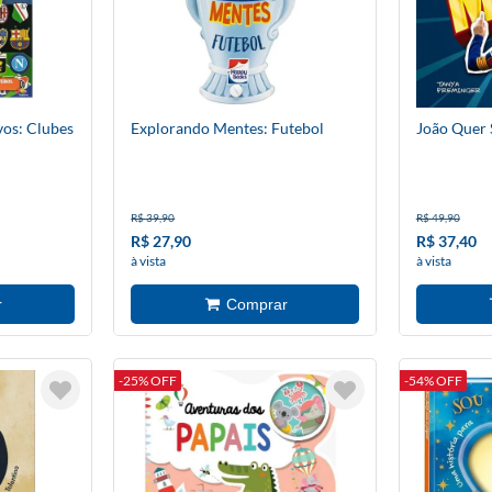
os: Clubes
Explorando Mentes: Futebol
João Quer 
R$ 39,90
R$ 49,90
R$ 27,90
R$ 37,40
à vista
à vista
-25% OFF
-54% OFF