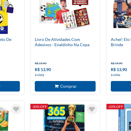
eto De
Livro De Atividades Com
Achei! Elo
Adesivos - Enaldinho Na Copa
Brinde
R$ 19,90
R$ 19,90
R$ 13,90
R$ 13,90
à vista
à vista
-30% OFF
-10% OFF