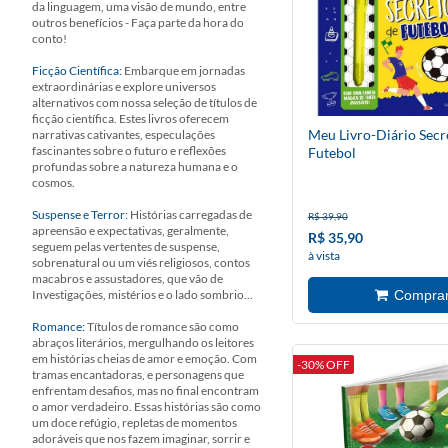
da linguagem, uma visão de mundo, entre
outros benefícios - Faça parte da hora do
conto!
Ficção Científica:
Embarque em jornadas
extraordinárias e explore universos
alternativos com nossa seleção de títulos de
ficção científica. Estes livros oferecem
Meu Livro-Diário Secr
narrativas cativantes, especulações
fascinantes sobre o futuro e reflexões
Futebol
profundas sobre a natureza humana e o
cosmos.
Suspense e Terror:
Histórias carregadas de
R$ 39,90
apreensão e expectativas, geralmente,
R$ 35,90
seguem pelas vertentes de suspense,
à vista
sobrenatural ou um viés religiosos, contos
macabros e assustadores, que vão de
Investigações, mistérios e o lado sombrio...
Romance:
Títulos de romance são como
abraços literários, mergulhando os leitores
em histórias cheias de amor e emoção. Com
-30% OFF
tramas encantadoras, e personagens que
enfrentam desafios, mas no final encontram
o amor verdadeiro. Essas histórias são como
um doce refúgio, repletas de momentos
adoráveis que nos fazem imaginar, sorrir e