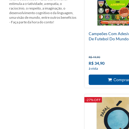
estimula a criatividade, a empatia, o
raciocínio, o respeito, a imaginação, o
desenvolvimento cognitivo e da linguagem,
uma visão de mundo, entre outros benefícios
- Faça parte da hora do conto!
Campeões Com Adesiv
De Futebol Do Mundo
R$ 49,90
R$ 34,90
à vista
-27% OFF