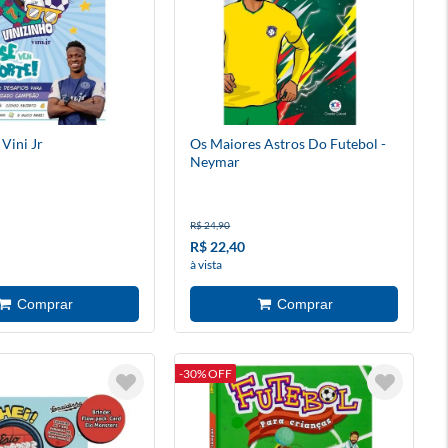
 Vini Jr
Os Maiores Astros Do Futebol -
Neymar
R$ 24,90
R$ 22,40
à vista
-30% OFF