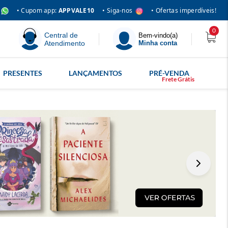
• Siga-nos
• Cupom app:
APPVALE10
• Ofertas imperdíveis!
0
Central de
Bem-vindo(a)
Atendimento
Minha conta
PRESENTES
LANÇAMENTOS
PRÉ-VENDA