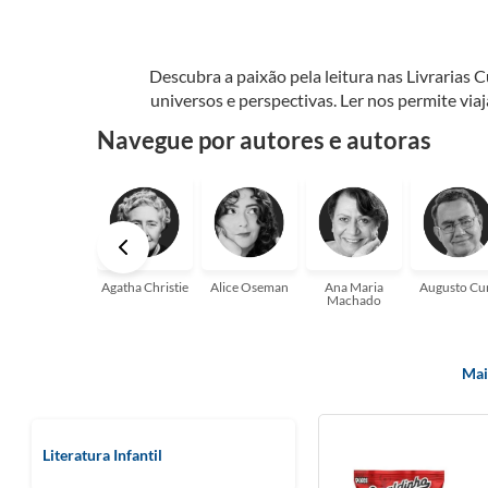
Descubra a paixão pela leitura nas Livrarias 
universos e perspectivas. Ler nos permite via
seu crescimento pessoal e profissional ou 
Navegue por autores e autoras
aqui para
Agatha Christie
Alice Oseman
Ana Maria
Augusto Cu
Machado
Mai
Literatura Infantil