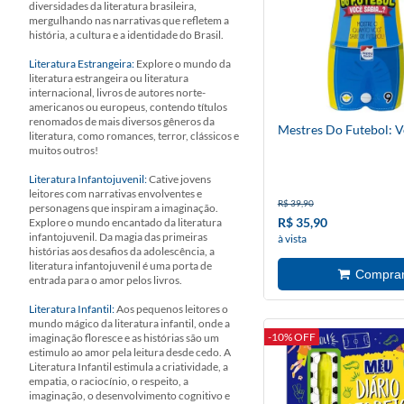
diversidades da literatura brasileira,
mergulhando nas narrativas que refletem a
história, a cultura e a identidade do Brasil.
Literatura Estrangeira:
Explore o mundo da
literatura estrangeira ou literatura
internacional, livros de autores norte-
americanos ou europeus, contendo títulos
renomados de mais diversos gêneros da
Mestres Do Futebol: V
literatura, como romances, terror, clássicos e
muitos outros!
Literatura Infantojuvenil:
Cative jovens
leitores com narrativas envolventes e
R$ 39,90
personagens que inspiram a imaginação.
R$ 35,90
Explore o mundo encantado da literatura
infantojuvenil. Da magia das primeiras
à vista
histórias aos desafios da adolescência, a
literatura infantojuvenil é uma porta de
entrada para o amor pelos livros.
Literatura Infantil:
Aos pequenos leitores o
mundo mágico da literatura infantil, onde a
-10% OFF
imaginação floresce e as histórias são um
estimulo ao amor pela leitura desde cedo. A
Literatura Infantil estimula a criatividade, a
empatia, o raciocínio, o respeito, a
imaginação, o desenvolvimento cognitivo e