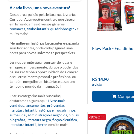
A cada livro, uma nova aventura!
Descubra a paixão pela leitura nas Livrarias
Curitiba! Aqui você encontra o que deseja
em livros dos mais diversos gêneros,
romances
,
títulos infantis
,
quadrinhos geek
e
muito mais!
Mergulhe em histórias fascinantes e expanda
seus horizontes, onde cada página é uma
Flow Pack - Enaldinh
porta para novos universos e perspectivas.
Ler nos permite viajar sem sair do lugar e
enriquecer nossa mente, abrace o poder das
palavras e tenha a oportunidade de alcançar
o seu crescimento pessoal e profissional ou
R$ 14,90
também mergulhe em histórias e passe um
à vista
tempo no mundo da imaginação!
Ente as categorias mais buscadas,
destacamos alguns aqui:
Livros mais
vendidos
,
lançamentos
,
pré-vendas
,
literatura Infantil
,
histórias em quadrinhos
,
autoajuda
,
administração e negócios
,
bíblias
,
-10% OFF
biografias
,
literatura negra
,
ficção cientifica
,
literatura Infantil
,
terror
e muito mais!