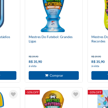
stádios
Mestres Do Futebol: Grandes
Mestres Do
Ligas
Recordes
R$ 39,90
R$ 39,90
R$ 35,90
R$ 35,90
à vista
à vista
-10% OFF
-10% OFF