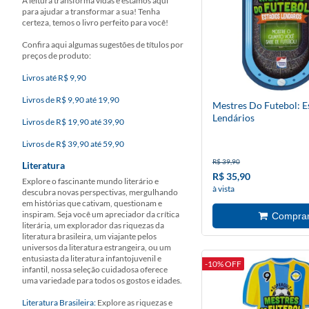
A leitura transforma vidas e estamos aqui
para ajudar a transformar a sua! Tenha
certeza, temos o livro perfeito para você!
Confira aqui algumas sugestões de títulos por
preços de produto:
Livros até R$ 9,90
Livros de R$ 9,90 até 19,90
Mestres Do Futebol: E
Lendários
Livros de R$ 19,90 até 39,90
Livros de R$ 39,90 até 59,90
R$ 39,90
Literatura
R$ 35,90
Explore o fascinante mundo literário e
à vista
descubra novas perspectivas, mergulhando
em histórias que cativam, questionam e
inspiram. Seja você um apreciador da crítica
literária, um explorador das riquezas da
literatura brasileira, um viajante pelos
universos da literatura estrangeira, ou um
entusiasta da literatura infantojuvenil e
-10% OFF
infantil, nossa seleção cuidadosa oferece
uma variedade para todos os gostos e idades.
Literatura Brasileira:
Explore as riquezas e