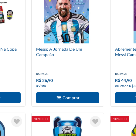
o Na Copa
Messi: A Jornada De Um
Abremente 
Campeão
Messi Cam
R$ 29,90
R$ 49,90
R$ 26,90
R$ 44,90
à vista
ou 2x de R$ 
-10% OFF
-10% OFF