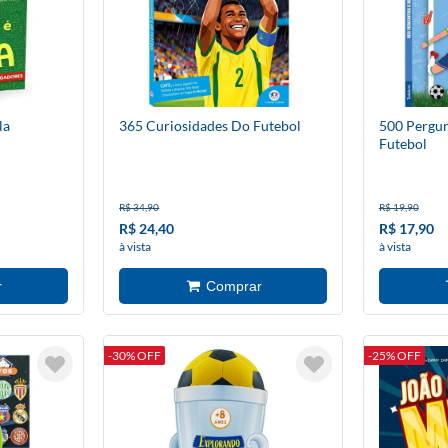
la
365 Curiosidades Do Futebol
500 Pergun
Futebol
R$ 34,90
R$ 19,90
R$ 24,40
R$ 17,90
à vista
à vista
-30% OFF
-25% OFF