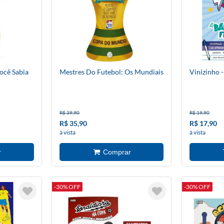
ocê Sabia
Mestres Do Futebol: Os Mundiais
Vinizinho -
R$ 39,90
R$ 19,90
R$ 35,90
R$ 17,90
à vista
à vista
-30% OFF
-30% OFF