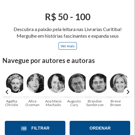
R$ 50 - 100
Descubra a paixão pela leitura nas Livrarias Curitiba!
Mergulhe em histórias fascinantes e expanda seus
horizontes, onde cada página é uma porta para novos
Ver mais
universos e perspectivas. Ler nos permite viajar sem sair do
lugar e enriquecer nossa mente, abrace o poder das palavras
Navegue por autores e autoras
e tenha a oportunidade de alcançar o seu crescimento
pessoal e profissional ou também mergulhe em histórias e
passe um tempo no mundo da imaginação! A leitura
transforma vidas e estamos aqui para ajudar a transformar a
sua! Tenha certeza, temos o livro perfeito para você!
Agatha
Alice
Ana Maria
Augusto
Brandon
Brené
C. S
Christie
Oseman
Machado
Cury
Sanderson
Brown
FILTRAR
ORDENAR