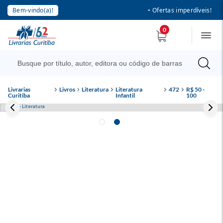
Bem-vindo(a)!
• Ofertas imperdíveis!
0
Livrarias
Livros
Literatura
Literatura
472
R$ 50 -
Curitiba
Infantil
100