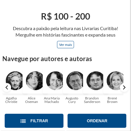
R$ 100 - 200
Descubra a paixão pela leitura nas Livrarias Curitiba!
Mergulhe em histórias fascinantes e expanda seus
horizontes, onde cada página é uma porta para novos
Ver mais
universos e perspectivas. Ler nos permite viajar sem sair do
lugar e enriquecer nossa mente, abrace o poder das palavras
Navegue por autores e autoras
e tenha a oportunidade de alcançar o seu crescimento
pessoal e profissional ou também mergulhe em histórias e
passe um tempo no mundo da imaginação! A leitura
transforma vidas e estamos aqui para ajudar a transformar a
sua! Tenha certeza, temos o livro perfeito para você!
Agatha
Alice
Ana Maria
Augusto
Brandon
Brené
C. S
Christie
Oseman
Machado
Cury
Sanderson
Brown
FILTRAR
ORDENAR