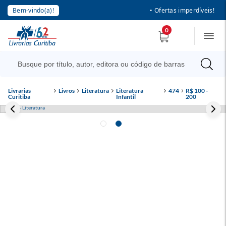
Bem-vindo(a)!
• Ofertas imperdíveis!
0
Livrarias
Livros
Literatura
Literatura
474
R$ 100 -
Curitiba
Infantil
200