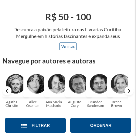
R$ 50 - 100
Descubra a paixão pela leitura nas Livrarias Curitiba!
Mergulhe em histórias fascinantes e expanda seus
horizontes, onde cada página é uma porta para novos
Ver mais
universos e perspectivas. Ler nos permite viajar sem sair do
lugar e enriquecer nossa mente, abrace o poder das palavras
Navegue por autores e autoras
e tenha a oportunidade de alcançar o seu crescimento
pessoal e profissional ou também mergulhe em histórias e
passe um tempo no mundo da imaginação! A leitura
transforma vidas e estamos aqui para ajudar a transformar a
sua! Tenha certeza, temos o livro perfeito para você!
Agatha
Alice
Ana Maria
Augusto
Brandon
Brené
C. S
Christie
Oseman
Machado
Cury
Sanderson
Brown
FILTRAR
ORDENAR