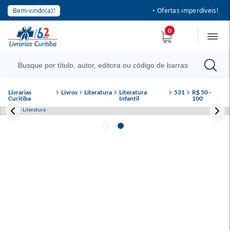
Bem-vindo(a)!
• Ofertas imperdíveis!
0
Livrarias
Livros
Literatura
Literatura
531
R$ 50 -
Curitiba
Infantil
100