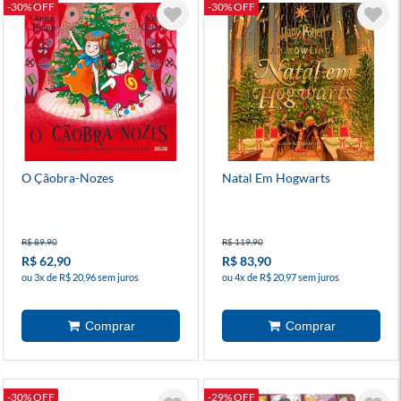
-30% OFF
-30% OFF
O Çãobra-Nozes
Natal Em Hogwarts
R$ 89,90
R$ 119,90
R$ 62,90
R$ 83,90
ou 3x de R$ 20,96 sem juros
ou 4x de R$ 20,97 sem juros
-30% OFF
-29% OFF