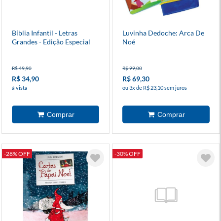
Bíblia Infantil - Letras
Luvinha Dedoche: Arca De
Grandes - Edição Especial
Noé
R$ 49,90
R$ 99,00
R$ 34,90
R$ 69,30
à vista
ou 3x de R$ 23,10 sem juros
-28% OFF
-30% OFF