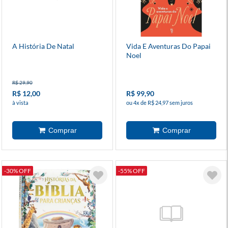
A História De Natal
Vida E Aventuras Do Papai
Noel
R$ 29,90
R$ 12,00
R$ 99,90
à vista
ou 4x de R$ 24,97 sem juros
-30% OFF
-55% OFF