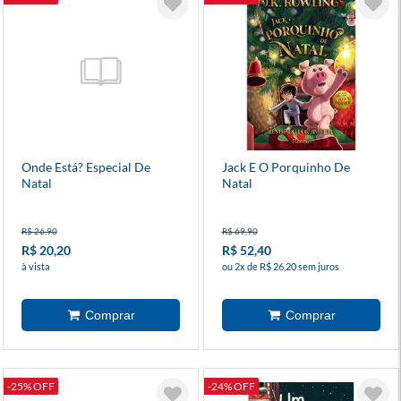
Onde Está? Especial De
Jack E O Porquinho De
Natal
Natal
R$ 26,90
R$ 69,90
R$ 20,20
R$ 52,40
à vista
ou 2x de R$ 26,20 sem juros
-25% OFF
-24% OFF