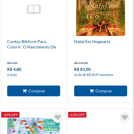
Contos Bíblicos Para
Natal Em Hogwarts
Colorir: O Nascimento De
Jesus
R$ 6,90
R$ 119,90
R$ 4,80
R$ 83,90
à vista
ou 4x de R$ 20,97 sem juros
-30% OFF
-62% OFF