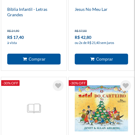
Bíblia Infantil - Letras
Jesus No Meu Lar
Grandes
R$ 24,90
R$ 57,00
R$ 17,40
R$ 42,80
à vista
ou 2x de R$ 21,40 sem juros
-30% OFF
-30% OFF