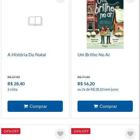
A História Do Natal
Um Brilho No Ar
R$ 37,90
R$ 74,90
R$ 28,40
R$ 56,20
à vista
ou 2x de R$ 28,10 sem juros
-24% OFF
-24% OFF