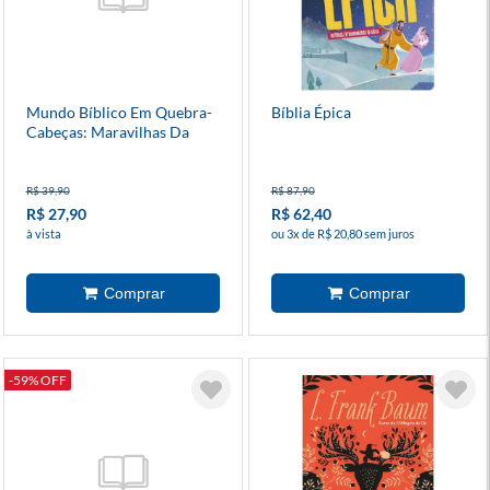
Mundo Bíblico Em Quebra-
Bíblia Épica
Cabeças: Maravilhas Da
Bíblia
R$ 39,90
R$ 87,90
R$ 27,90
R$ 62,40
à vista
ou 3x de R$ 20,80 sem juros
-59% OFF