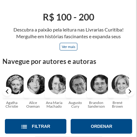
R$ 100 - 200
Descubra a paixão pela leitura nas Livrarias Curitiba!
Mergulhe em histórias fascinantes e expanda seus
horizontes, onde cada página é uma porta para novos
Ver mais
universos e perspectivas. Ler nos permite viajar sem sair do
lugar e enriquecer nossa mente, abrace o poder das palavras
Navegue por autores e autoras
e tenha a oportunidade de alcançar o seu crescimento
pessoal e profissional ou também mergulhe em histórias e
passe um tempo no mundo da imaginação! A leitura
transforma vidas e estamos aqui para ajudar a transformar a
sua! Tenha certeza, temos o livro perfeito para você!
Agatha
Alice
Ana Maria
Augusto
Brandon
Brené
C. S
Christie
Oseman
Machado
Cury
Sanderson
Brown
FILTRAR
ORDENAR