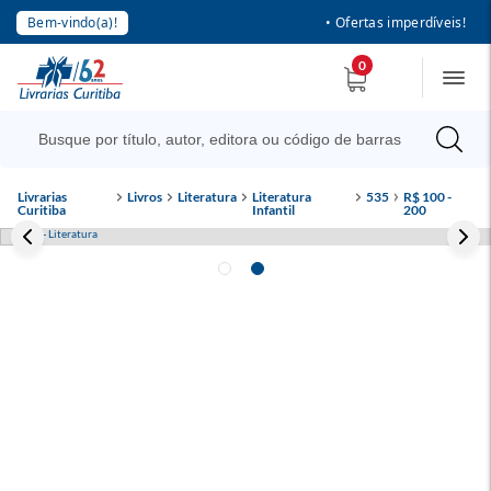
Bem-vindo(a)!
• Ofertas imperdíveis!
0
Livrarias
Livros
Literatura
Literatura
535
R$ 100 -
Curitiba
Infantil
200