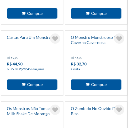
Cartas Para Um Monstro
O Monstro Monstruoso Da
Caverna Cavernosa
R$ 59,90
R$ 46,00
R$ 44,90
R$ 32,70
ou 2x de R$ 22,45 sem juros
à vista
Os Monstros Não Tomam
O Zumbido No Ouvido Do
Milk-Shake De Morango
Biso