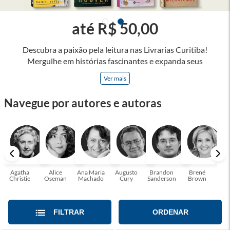
até R$ 50,00
Descubra a paixão pela leitura nas Livrarias Curitiba!
Mergulhe em histórias fascinantes e expanda seus
horizontes, onde cada página é uma porta para novos
Ver mais
universos e perspectivas. Ler nos permite viajar sem sair do
lugar e enriquecer nossa mente, abrace o poder das palavras
Navegue por autores e autoras
e tenha a oportunidade de alcançar o seu crescimento
pessoal e profissional ou também mergulhe em histórias e
passe um tempo no mundo da imaginação! A leitura
transforma vidas e estamos aqui para ajudar a transformar a
sua! Tenha certeza, temos o livro perfeito para você!
Agatha
Alice
Ana Maria
Augusto
Brandon
Brené
C. S
Christie
Oseman
Machado
Cury
Sanderson
Brown
FILTRAR
ORDENAR