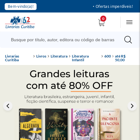
Bem-vindo(a)!
• Ofertas imperdíveis!
0
Livrarias
Livros
Literatura
Literatura
600
até R$
Curitiba
Infantil
50,00