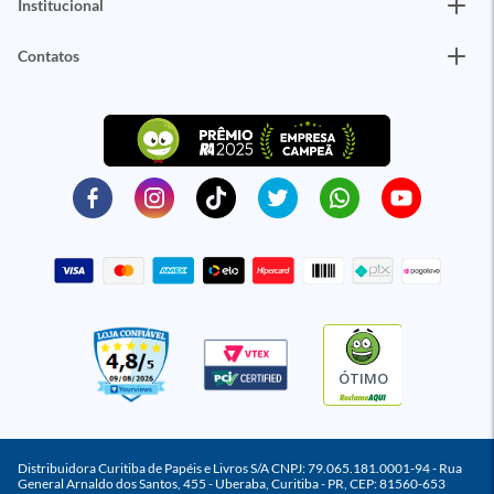
Institucional
Contatos
ÓTIMO
Distribuidora Curitiba de Papéis e Livros S/A CNPJ: 79.065.181.0001-94 - Rua
General Arnaldo dos Santos, 455 - Uberaba, Curitiba - PR, CEP: 81560-653