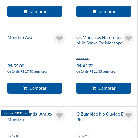
Monstro Azul
Os Monstros Não Tomam
Milk-Shake De Morango
R$ 59,00
R$ 55,00
R$ 43,70
ou 2x de R$ 27,50 sem juros
ou 2x de R$ 21,85 sem juros
LANÇAMENTO
Pegue E Prenda: Amigo
O Zumbido No Ouvido Do
Monstro
Biso
R$ 69,00
R$ 39,90