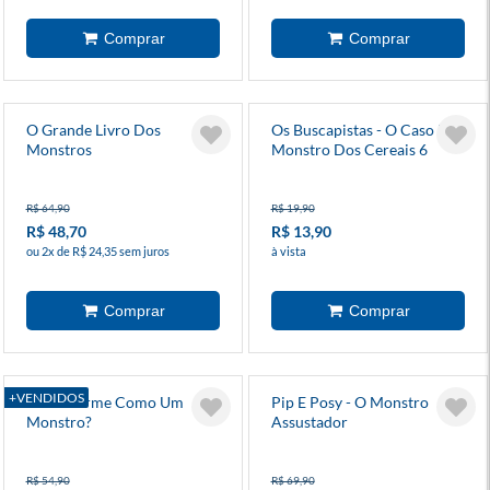
O Grande Livro Dos
Os Buscapistas - O Caso Do
Monstros
Monstro Dos Cereais 6
R$ 64,90
R$ 19,90
R$ 48,70
R$ 13,90
ou 2x de R$ 24,35 sem juros
à vista
+VENDIDOS
Você Dorme Como Um
Pip E Posy - O Monstro
Monstro?
Assustador
R$ 54,90
R$ 69,90