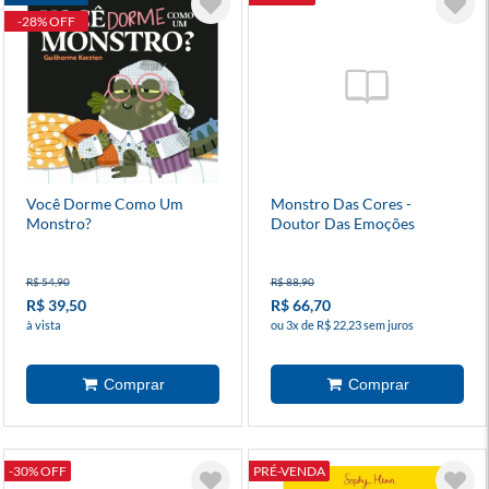
-28% OFF
Você Dorme Como Um
Monstro Das Cores -
Monstro?
Doutor Das Emoções
R$ 54,90
R$ 88,90
R$ 39,50
R$ 66,70
à vista
ou 3x de R$ 22,23 sem juros
-30% OFF
PRÉ-VENDA