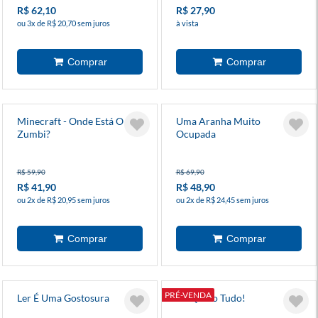
R$ 62,10
R$ 27,90
ou 3x de R$ 20,70 sem juros
à vista
Minecraft - Onde Está O
Uma Aranha Muito
Zumbi?
Ocupada
R$ 59,90
R$ 69,90
R$ 41,90
R$ 48,90
ou 2x de R$ 20,95 sem juros
ou 2x de R$ 24,45 sem juros
PRÉ-VENDA
Ler É Uma Gostosura
Eu Quero Tudo!