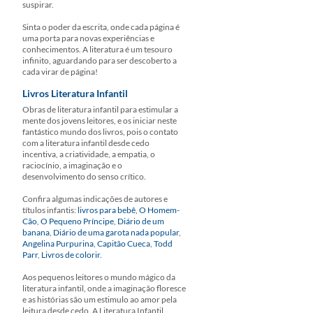
suspirar.
Sinta o poder da escrita, onde cada página é
uma porta para novas experiências e
conhecimentos. A literatura é um tesouro
infinito, aguardando para ser descoberto a
cada virar de página!
Livros Literatura Infantil
Obras de literatura infantil para estimular a
mente dos jovens leitores, e os iniciar neste
fantástico mundo dos livros, pois o contato
com a literatura infantil desde cedo
incentiva, a criatividade, a empatia, o
raciocínio, a imaginação e o
desenvolvimento do senso crítico.
Confira algumas indicações de autores e
títulos infantis:
livros para bebê
,
O Homem-
Cão
,
O Pequeno Príncipe
,
Diário de um
banana
,
Diário de uma garota nada popular
,
Angelina Purpurina
,
Capitão Cueca
,
Todd
Parr
,
Livros de colorir
.
Aos pequenos leitores o mundo mágico da
literatura infantil, onde a imaginação floresce
e as histórias são um estimulo ao amor pela
leitura desde cedo. A Literatura Infantil