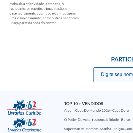
estimula a criatividade, a empatia, o
raciocínio, o respeito, a imaginação, o
desenvolvimento cognitivo e da linguagem,
uma visão de mundo, entre outros benefícios
- Faça parte da hora do conto!
PARTIC
TOP 10 + VENDIDOS
Álbum Copa Do Mundo 2026 - Capa Dura
O Poder Da Autorresponsabilidade - Bolso
Superman Vs. Homem-Aranha - Edi