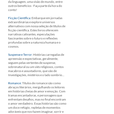
da linguagem, uma visão de mundo, entre
outros benefícios - Faça parte da hora do
conto!
Ficção Científica:
Embarque em jornadas
extraordinárias e explore universos
alternativos com nossa seleção de títulos de
ficção científica. Estes livros oferecem
narrativas cativantes, especulações
fascinantes sobre o futuro e reflexões
profundas sobre a natureza humana e o
cosmos.
Suspense e Terror:
Histórias carregadas de
apreensão e expectativas, geralmente,
seguem pelas vertentes de suspense,
sobrenatural ou um viés religiosos, contos
macabros e assustadores, que vão de
Investigações, mistérios e o lado sombrio...
Romance:
Títulos de romance são como
abraços literários, mergulhando os leitores
em histórias cheias de amor e emoção. Com
tramas encantadoras, e personagens que
enfrentam desafios, mas no final encontram
o amor verdadeiro. Essas histórias são como
um doce refúgio, repletas de momentos
adoráveis que nos fazem imaginar, sorrir e