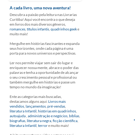
A cada livro, uma nova aventura!
Descubra a paixão pela leitura nas Livrarias
Curitiba! Aqui você encontra o que deseja
em livros dos mais diversos gêneros,
romances
,
títulos infantis
,
quadrinhos geek
e
muito mais!
Mergulhe em histórias fascinantes e expanda
seus horizontes, onde cada página é uma
porta para novos universos e perspectivas.
Ler nos permite viajar sem sair do lugar e
enriquecer nossa mente, abrace o poder das
palavras e tenha a oportunidade de alcançar
o seu crescimento pessoal e profissional ou
também mergulhe em histórias e passe um
tempo no mundo da imaginação!
Ente as categorias mais buscadas,
destacamos alguns aqui:
Livros mais
vendidos
,
lançamentos
,
pré-vendas
,
literatura Infantil
,
histórias em quadrinhos
,
autoajuda
,
administração e negócios
,
bíblias
,
biografias
,
literatura negra
,
ficção cientifica
,
literatura Infantil
,
terror
e muito mais!