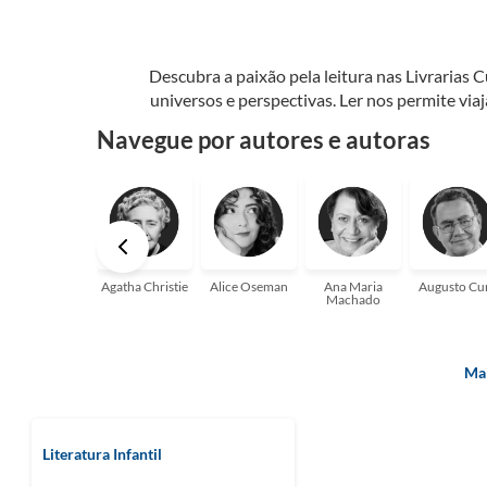
Descubra a paixão pela leitura nas Livrarias 
universos e perspectivas. Ler nos permite via
seu crescimento pessoal e profissional ou 
Navegue por autores e autoras
aqui para
Agatha Christie
Alice Oseman
Ana Maria
Augusto Cu
Machado
Mai
Literatura Infantil