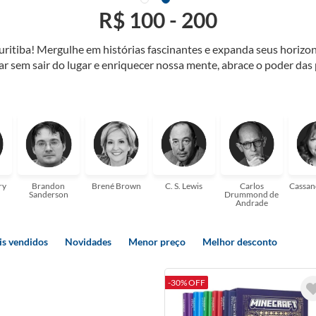
R$ 100 - 200
Curitiba! Mergulhe em histórias fascinantes e expanda seus horiz
jar sem sair do lugar e enriquecer nossa mente, abrace o poder das
também mergulhe em histórias e passe um tempo no mundo da imagi
 ajudar a transformar a sua! Tenha certeza, temos o livro perfeito 
ry
Brandon
Brené Brown
C. S. Lewis
Carlos
Cassan
Sanderson
Drummond de
Andrade
s vendidos
Novidades
Menor preço
Melhor desconto
-30% OFF