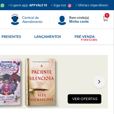
• Siga-nos
• Cupom app:
APPVALE10
• Ofertas imperdíveis!
0
Central de
Bem-vindo(a)
Atendimento
Minha conta
PRESENTES
LANÇAMENTOS
PRÉ-VENDA