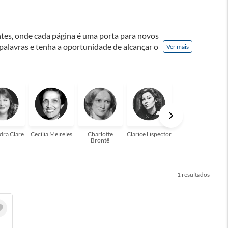
ontes, onde cada página é uma porta para novos
 palavras e tenha a oportunidade de alcançar o
Ver mais
nação! A leitura transforma vidas e estamos
para você!
dra Clare
Cecília Meireles
Charlotte
Clarice Lispector
Colleen Hoover
Brontë
1