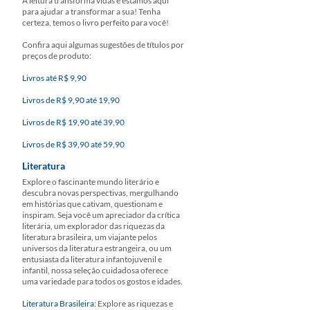
A leitura transforma vidas e estamos aqui
para ajudar a transformar a sua! Tenha
certeza, temos o livro perfeito para você!
Confira aqui algumas sugestões de títulos por
preços de produto:
Livros até R$ 9,90
Livros de R$ 9,90 até 19,90
Livros de R$ 19,90 até 39,90
Livros de R$ 39,90 até 59,90
Literatura
Explore o fascinante mundo literário e
descubra novas perspectivas, mergulhando
em histórias que cativam, questionam e
inspiram. Seja você um apreciador da crítica
literária, um explorador das riquezas da
literatura brasileira, um viajante pelos
universos da literatura estrangeira, ou um
entusiasta da literatura infantojuvenil e
infantil, nossa seleção cuidadosa oferece
uma variedade para todos os gostos e idades.
Literatura Brasileira:
Explore as riquezas e