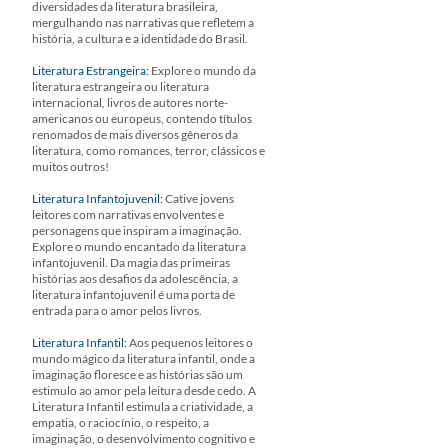
diversidades da literatura brasileira,
mergulhando nas narrativas que refletem a
história, a cultura e a identidade do Brasil.
Literatura Estrangeira:
Explore o mundo da
literatura estrangeira ou literatura
internacional, livros de autores norte-
americanos ou europeus, contendo títulos
renomados de mais diversos gêneros da
literatura, como romances, terror, clássicos e
muitos outros!
Literatura Infantojuvenil:
Cative jovens
leitores com narrativas envolventes e
personagens que inspiram a imaginação.
Explore o mundo encantado da literatura
infantojuvenil. Da magia das primeiras
histórias aos desafios da adolescência, a
literatura infantojuvenil é uma porta de
entrada para o amor pelos livros.
Literatura Infantil:
Aos pequenos leitores o
mundo mágico da literatura infantil, onde a
imaginação floresce e as histórias são um
estimulo ao amor pela leitura desde cedo. A
Literatura Infantil estimula a criatividade, a
empatia, o raciocínio, o respeito, a
imaginação, o desenvolvimento cognitivo e