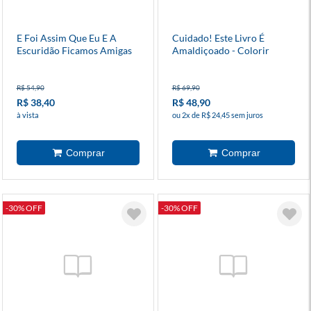
E Foi Assim Que Eu E A
Cuidado! Este Livro É
Escuridão Ficamos Amigas
Amaldiçoado - Colorir
R$ 54,90
R$ 69,90
R$ 38,40
R$ 48,90
à vista
ou 2x de R$ 24,45 sem juros
-30% OFF
-30% OFF