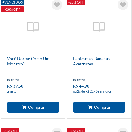
+VENDIDOS
-25% OFF
-28% OFF
Você Dorme Como Um
Fantasmas, Bananas E
Monstro?
Avestruzes
R$ 54,90
R$ 59,90
R$ 39,50
R$ 44,90
à vista
ou 2x de R$ 22,45 sem juros
-28% OFF
-30% OFF