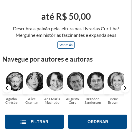
até R$ 50,00
Descubra a paixão pela leitura nas Livrarias Curitiba!
Mergulhe em histórias fascinantes e expanda seus
horizontes, onde cada página é uma porta para novos
Ver mais
universos e perspectivas. Ler nos permite viajar sem sair do
lugar e enriquecer nossa mente, abrace o poder das palavras
Navegue por autores e autoras
e tenha a oportunidade de alcançar o seu crescimento
pessoal e profissional ou também mergulhe em histórias e
passe um tempo no mundo da imaginação! A leitura
transforma vidas e estamos aqui para ajudar a transformar a
sua! Tenha certeza, temos o livro perfeito para você!
Agatha
Alice
Ana Maria
Augusto
Brandon
Brené
C. S
Christie
Oseman
Machado
Cury
Sanderson
Brown
FILTRAR
ORDENAR