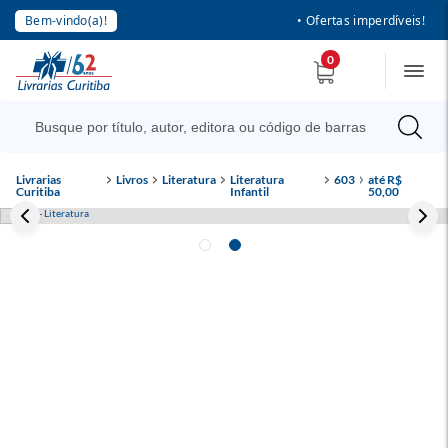
Bem-vindo(a)!
• Ofertas imperdíveis!
0
Livrarias
Livros
Literatura
Literatura
603
até R$
Curitiba
Infantil
50,00