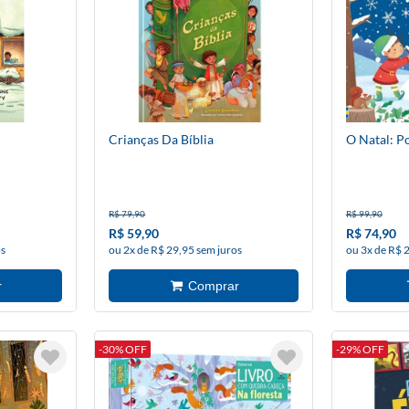
Crianças Da Bíblia
O Natal: P
R$ 79,90
R$ 99,90
R$ 59,90
R$ 74,90
os
ou 2x de R$ 29,95 sem juros
ou 3x de R$ 
-30% OFF
-29% OFF