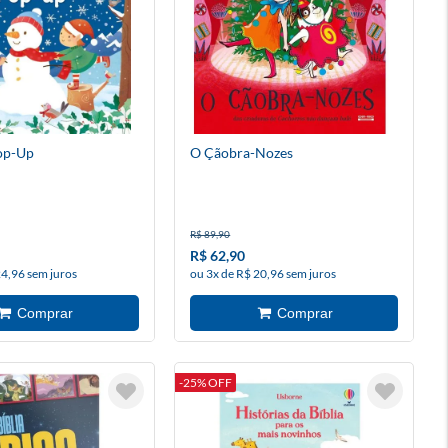
op-Up
O Çãobra-Nozes
R$ 89,90
R$ 62,90
24,96 sem juros
ou 3x de R$ 20,96 sem juros
-25% OFF