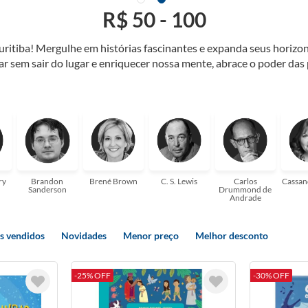
R$ 50 - 100
Curitiba! Mergulhe em histórias fascinantes e expanda seus horiz
jar sem sair do lugar e enriquecer nossa mente, abrace o poder das
também mergulhe em histórias e passe um tempo no mundo da imagi
 ajudar a transformar a sua! Tenha certeza, temos o livro perfeito 
ry
Brandon
Brené Brown
C. S. Lewis
Carlos
Cassan
Sanderson
Drummond de
Andrade
s vendidos
Novidades
Menor preço
Melhor desconto
-25% OFF
-30% OFF