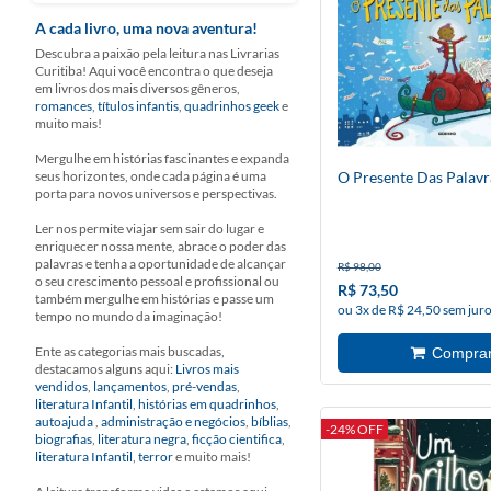
A cada livro, uma nova aventura!
Descubra a paixão pela leitura nas Livrarias
Curitiba! Aqui você encontra o que deseja
em livros dos mais diversos gêneros,
romances
,
títulos infantis
,
quadrinhos geek
e
muito mais!
Mergulhe em histórias fascinantes e expanda
seus horizontes, onde cada página é uma
O Presente Das Palavr
porta para novos universos e perspectivas.
Ler nos permite viajar sem sair do lugar e
enriquecer nossa mente, abrace o poder das
palavras e tenha a oportunidade de alcançar
R$ 98,00
o seu crescimento pessoal e profissional ou
R$ 73,50
também mergulhe em histórias e passe um
ou 3x de R$ 24,50 sem jur
tempo no mundo da imaginação!
Ente as categorias mais buscadas,
destacamos alguns aqui:
Livros mais
vendidos
,
lançamentos
,
pré-vendas
,
literatura Infantil
,
histórias em quadrinhos
,
autoajuda
,
administração e negócios
,
bíblias
,
-24% OFF
biografias
,
literatura negra
,
ficção cientifica
,
literatura Infantil
,
terror
e muito mais!