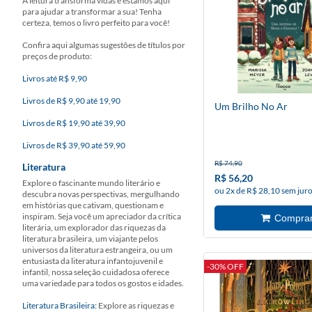
A leitura transforma vidas e estamos aqui
para ajudar a transformar a sua! Tenha
certeza, temos o livro perfeito para você!
Confira aqui algumas sugestões de títulos por
preços de produto:
Livros até R$ 9,90
Livros de R$ 9,90 até 19,90
Um Brilho No Ar
Livros de R$ 19,90 até 39,90
Livros de R$ 39,90 até 59,90
R$ 74,90
Literatura
R$ 56,20
Explore o fascinante mundo literário e
ou 2x de R$ 28,10 sem jur
descubra novas perspectivas, mergulhando
em histórias que cativam, questionam e
inspiram. Seja você um apreciador da crítica
literária, um explorador das riquezas da
literatura brasileira, um viajante pelos
universos da literatura estrangeira, ou um
entusiasta da literatura infantojuvenil e
-30% OFF
infantil, nossa seleção cuidadosa oferece
uma variedade para todos os gostos e idades.
Literatura Brasileira:
Explore as riquezas e