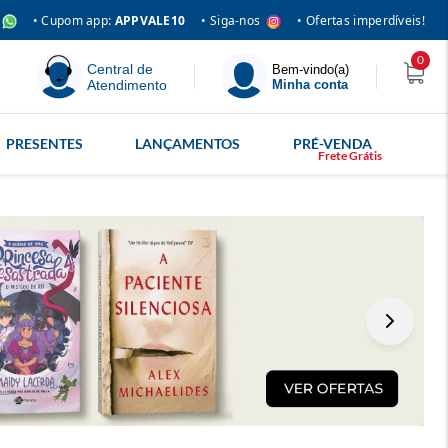
• Siga-nos
• Cupom app:
APPVALE10
• Ofertas imperdíveis!
0
Central de
Bem-vindo(a)
Atendimento
Minha conta
PRESENTES
LANÇAMENTOS
PRÉ-VENDA