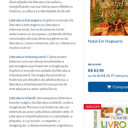
diversidades da literatura brasileira,
mergulhando nas narrativas que refletem a
história, a cultura e a identidade do Brasil.
Literatura Estrangeira:
Explore o mundo da
literatura estrangeira ou literatura
internacional, livros de autores norte-
americanos ou europeus, contendo títulos
renomados de mais diversos gêneros da
Natal Em Hogwarts
literatura, como romances, terror, clássicos e
muitos outros!
Literatura Infantojuvenil:
Cative jovens
leitores com narrativas envolventes e
R$ 119,90
personagens que inspiram a imaginação.
R$ 83,90
Explore o mundo encantado da literatura
infantojuvenil. Da magia das primeiras
ou 4x de R$ 20,97 sem jur
histórias aos desafios da adolescência, a
literatura infantojuvenil é uma porta de
entrada para o amor pelos livros.
Literatura Infantil:
Aos pequenos leitores o
mundo mágico da literatura infantil, onde a
-30% OFF
imaginação floresce e as histórias são um
estimulo ao amor pela leitura desde cedo. A
Literatura Infantil estimula a criatividade, a
empatia, o raciocínio, o respeito, a
imaginação, o desenvolvimento cognitivo e