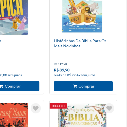
a
Histórinhas Da Bíblia Para Os
Mais Novinhos
R$ 119,90
R$ 89,90
20,80 sem juros
ou 4x de R$ 22,47 sem juros
-30% OFF