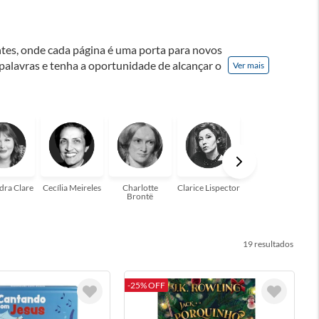
ontes, onde cada página é uma porta para novos
 palavras e tenha a oportunidade de alcançar o
Ver mais
nação! A leitura transforma vidas e estamos
para você!
dra Clare
Cecília Meireles
Charlotte
Clarice Lispector
Colleen Hoover
Brontë
19
-25% OFF