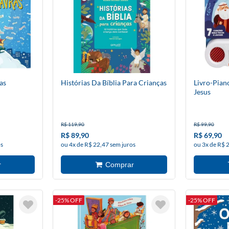
as
Histórias Da Bíblia Para Crianças
Livro-Pia
Jesus
R$ 119,90
R$ 99,90
R$ 89,90
R$ 69,90
os
ou 4x de R$ 22,47 sem juros
ou 3x de R$ 
-25% OFF
-25% OFF