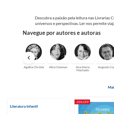
Descubra a paixão pela leitura nas Livrarias 
universos e perspectivas. Ler nos permite via
seu crescimento pessoal e profissional ou 
Navegue por autores e autoras
aqui para
Agatha Christie
Alice Oseman
Ana Maria
Augusto Cu
Machado
Mai
-25% OFF
Literatura Infantil