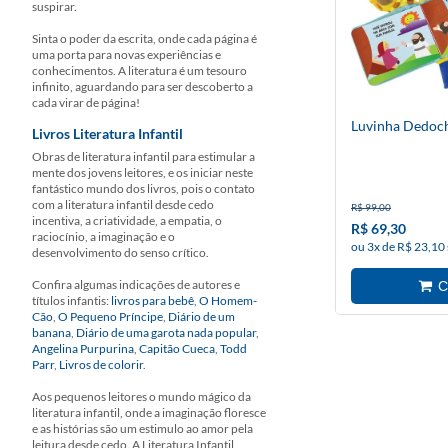
suspirar.
Sinta o poder da escrita, onde cada página é
uma porta para novas experiências e
conhecimentos. A literatura é um tesouro
infinito, aguardando para ser descoberto a
cada virar de página!
Luvinha Dedoc
Livros Literatura Infantil
Obras de literatura infantil para estimular a
mente dos jovens leitores, e os iniciar neste
fantástico mundo dos livros, pois o contato
com a literatura infantil desde cedo
R$ 99,00
incentiva, a criatividade, a empatia, o
R$ 69,30
raciocínio, a imaginação e o
ou 3x de R$ 23,10
desenvolvimento do senso crítico.
Confira algumas indicações de autores e
títulos infantis:
livros para bebê
,
O Homem-
Cão
,
O Pequeno Príncipe
,
Diário de um
banana
,
Diário de uma garota nada popular
,
Angelina Purpurina
,
Capitão Cueca
,
Todd
Parr
,
Livros de colorir
.
Aos pequenos leitores o mundo mágico da
literatura infantil, onde a imaginação floresce
e as histórias são um estimulo ao amor pela
leitura desde cedo. A Literatura Infantil