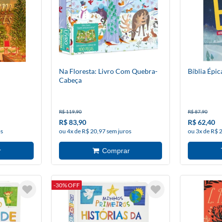
Na Floresta: Livro Com Quebra-
Bíblia Épic
Cabeça
R$ 119,90
R$ 87,90
R$ 83,90
R$ 62,40
os
ou 4x de R$ 20,97 sem juros
ou 3x de R$ 
-30% OFF