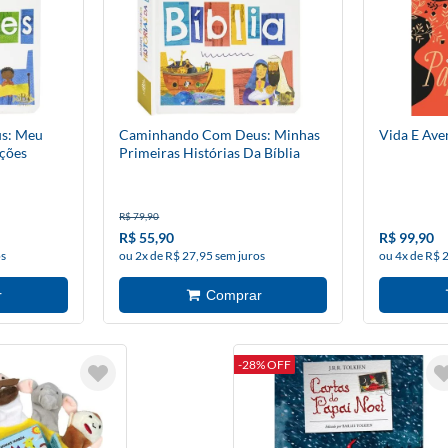
s: Meu
Caminhando Com Deus: Minhas
Vida E Ave
ações
Primeiras Histórias Da Bíblia
R$ 79,90
R$ 55,90
R$ 99,90
os
ou 2x de R$ 27,95 sem juros
ou 4x de R$ 
-28% OFF