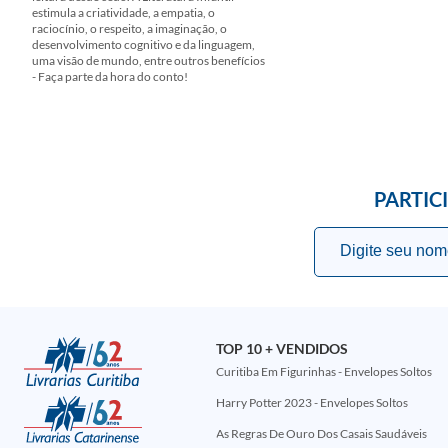
estimula a criatividade, a empatia, o
raciocínio, o respeito, a imaginação, o
desenvolvimento cognitivo e da linguagem,
uma visão de mundo, entre outros benefícios
- Faça parte da hora do conto!
PARTIC
TOP 10 + VENDIDOS
Curitiba Em Figurinhas - Envelopes Soltos
Harry Potter 2023 - Envelopes Soltos
As Regras De Ouro Dos Casais Saudáveis