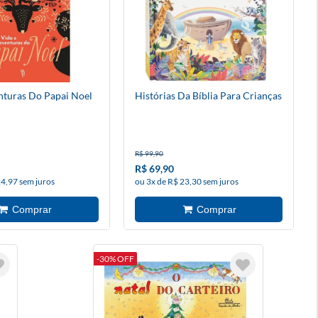
nturas Do Papai Noel
Histórias Da Bíblia Para Crianças
R$ 99,90
R$ 69,90
24,97 sem juros
ou 3x de R$ 23,30 sem juros
-30% OFF