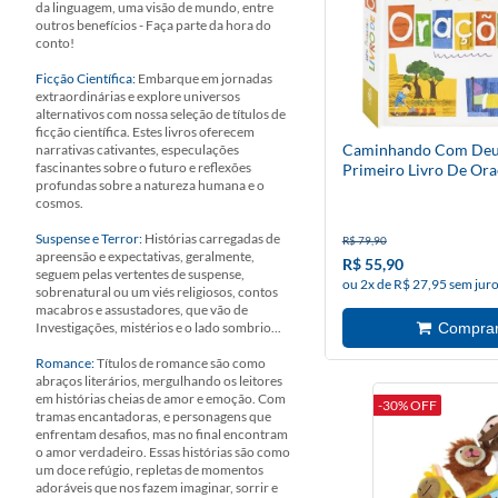
da linguagem, uma visão de mundo, entre
outros benefícios - Faça parte da hora do
conto!
Ficção Científica:
Embarque em jornadas
extraordinárias e explore universos
alternativos com nossa seleção de títulos de
ficção científica. Estes livros oferecem
Caminhando Com Deu
narrativas cativantes, especulações
fascinantes sobre o futuro e reflexões
Primeiro Livro De Or
profundas sobre a natureza humana e o
cosmos.
Suspense e Terror:
Histórias carregadas de
R$ 79,90
apreensão e expectativas, geralmente,
R$ 55,90
seguem pelas vertentes de suspense,
ou 2x de R$ 27,95 sem jur
sobrenatural ou um viés religiosos, contos
macabros e assustadores, que vão de
Investigações, mistérios e o lado sombrio...
Romance:
Títulos de romance são como
abraços literários, mergulhando os leitores
em histórias cheias de amor e emoção. Com
-30% OFF
tramas encantadoras, e personagens que
enfrentam desafios, mas no final encontram
o amor verdadeiro. Essas histórias são como
um doce refúgio, repletas de momentos
adoráveis que nos fazem imaginar, sorrir e