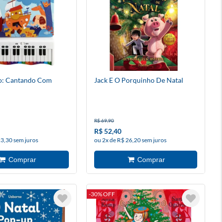
no: Cantando Com
Jack E O Porquinho De Natal
R$ 69,90
R$ 52,40
23,30 sem juros
ou 2x de R$ 26,20 sem juros
-30% OFF