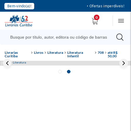
Bem-vindo(a)!
• Ofertas imperdíveis!
0
Livrarias
Livros
Literatura
Literatura
708
até R$
Curitiba
Infantil
50,00