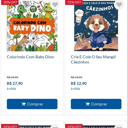
-30% OFF
-35% OFF
Colorindo Com Baby Dino
Crie E Cole O Seu Mangá!
Cãezinhos
R$ 39,90
R$ 19,90
R$ 27,90
R$ 12,90
à vista
à vista
-35% OFF
-35% OFF