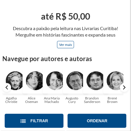
até R$ 50,00
Descubra a paixão pela leitura nas Livrarias Curitiba!
Mergulhe em histórias fascinantes e expanda seus
horizontes, onde cada página é uma porta para novos
Ver mais
universos e perspectivas. Ler nos permite viajar sem sair do
lugar e enriquecer nossa mente, abrace o poder das palavras
Navegue por autores e autoras
e tenha a oportunidade de alcançar o seu crescimento
pessoal e profissional ou também mergulhe em histórias e
passe um tempo no mundo da imaginação! A leitura
transforma vidas e estamos aqui para ajudar a transformar a
sua! Tenha certeza, temos o livro perfeito para você!
Agatha
Alice
Ana Maria
Augusto
Brandon
Brené
C. S
Christie
Oseman
Machado
Cury
Sanderson
Brown
FILTRAR
ORDENAR