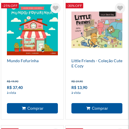
-25% OFF
-30% OFF
Mundo Fofurinha
Little Friends - Coleção Cute
E Cozy
R$ 49,90
R$ 19,90
R$ 37,40
R$ 13,90
à vista
à vista