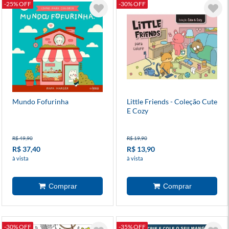
-25% OFF
-30% OFF
Mundo Fofurinha
Little Friends - Coleção Cute
E Cozy
R$ 49,90
R$ 19,90
R$ 37,40
R$ 13,90
à vista
à vista
-30% OFF
-35% OFF