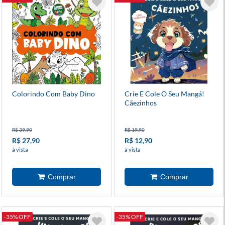
Colorindo Com Baby Dino
Crie E Cole O Seu Mangá!
Cãezinhos
R$ 39,90
R$ 19,90
R$ 27,90
R$ 12,90
à vista
à vista
-35% OFF
-35% OFF