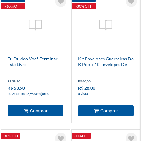
-10% OFF
-30% OFF
Eu Duvido Você Terminar
Kit Envelopes Guerreiras Do
Este Livro
K Pop + 10 Envelopes De
Figurinhas
R$ 59,90
R$ 40,00
R$ 53,90
R$ 28,00
ou 2x de R$ 26,95 sem juros
à vista
-30% OFF
-30% OFF