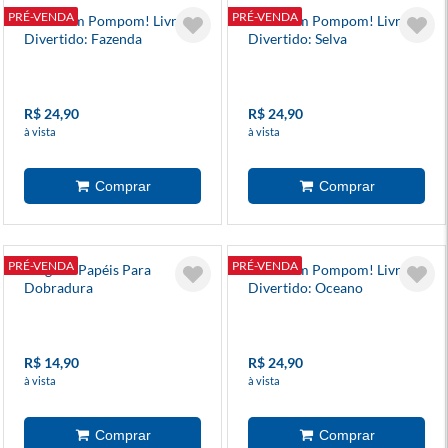
PRÉ-VENDA
PRÉ-VENDA
Arte Com Pompom! Livro
Arte Com Pompom! Livro
Divertido: Fazenda
Divertido: Selva
R$ 24,90
R$ 24,90
à vista
à vista
PRÉ-VENDA
PRÉ-VENDA
Origami Papéis Para
Arte Com Pompom! Livro
Dobradura
Divertido: Oceano
R$ 14,90
R$ 24,90
à vista
à vista