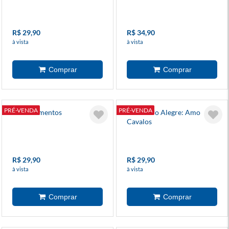
R$ 29,90
R$ 34,90
à vista
à vista
PRÉ-VENDA
PRÉ-VENDA
Os Sentimentos
Meu Livro Alegre: Amo
Cavalos
R$ 29,90
R$ 29,90
à vista
à vista