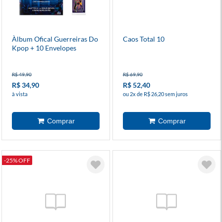
Àlbum Ofical Guerreiras Do
Caos Total 10
Kpop + 10 Envelopes
R$ 49,90
R$ 69,90
R$ 34,90
R$ 52,40
à vista
ou 2x de R$ 26,20 sem juros
-25% OFF