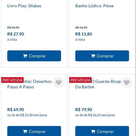
Livro Play: Sílabas
Banho Lúdico: Peixe
R$ 39,90
R$ 16,90
R$ 27,90
R$ 11,80
à vista
à vista
PRÉ-VENDA
PRÉ-VENDA
Coisas Fofas: Desenhos
Barbie - O Guarda-Roupa
Passo A Passo
Da Barbie
R$ 69,90
R$ 79,90
ou 3x de R$ 23,30 sem juros
ou 3x de R$ 26,63 sem juros