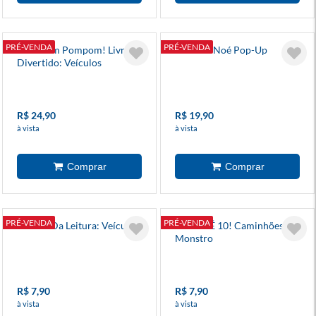
PRÉ-VENDA
PRÉ-VENDA
Arte Com Pompom! Livro
Arca De Noé Pop-Up
Divertido: Veículos
R$ 24,90
R$ 19,90
à vista
à vista
PRÉ-VENDA
PRÉ-VENDA
Mundo Da Leitura: Veículos
Colorir É 10! Caminhões
Monstro
R$ 7,90
R$ 7,90
à vista
à vista