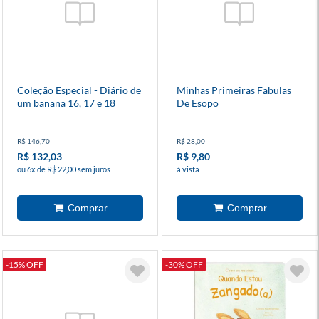
Coleção Especial - Diário de
Minhas Primeiras Fabulas
um banana 16, 17 e 18
De Esopo
R$ 146,70
R$ 28,00
R$ 132,03
R$ 9,80
ou 6x de R$ 22,00 sem juros
à vista
-15% OFF
-30% OFF