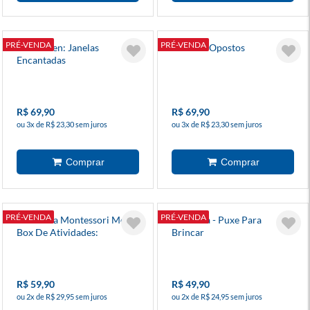
PRÉ-VENDA
PRÉ-VENDA
Halloween: Janelas
Animais Opostos
Encantadas
R$ 69,90
R$ 69,90
ou 3x de R$ 23,30 sem juros
ou 3x de R$ 23,30 sem juros
PRÉ-VENDA
PRÉ-VENDA
Escolinha Montessori Meu P
Joaninha - Puxe Para
Box De Atividades:
Brincar
Números
R$ 59,90
R$ 49,90
ou 2x de R$ 29,95 sem juros
ou 2x de R$ 24,95 sem juros