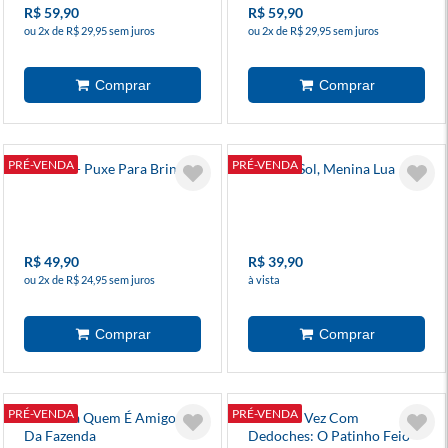
R$ 59,90
R$ 59,90
ou 2x de R$ 29,95 sem juros
ou 2x de R$ 29,95 sem juros
PRÉ-VENDA
PRÉ-VENDA
Ratinho - Puxe Para Brincar
Menina Sol, Menina Lua
R$ 49,90
R$ 39,90
ou 2x de R$ 24,95 sem juros
à vista
PRÉ-VENDA
PRÉ-VENDA
Adivinha Quem É Amigos
Era Uma Vez Com
Da Fazenda
Dedoches: O Patinho Feio