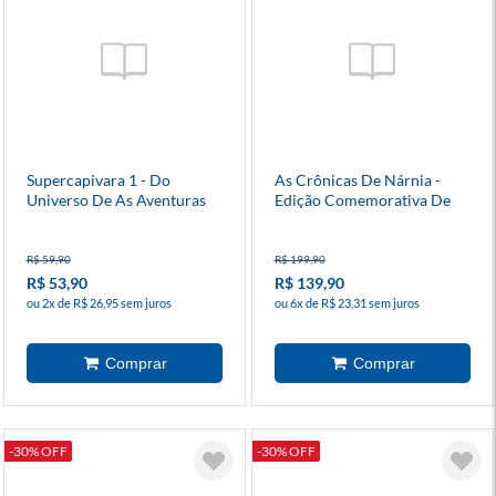
Supercapivara 1 - Do
As Crônicas De Nárnia -
Universo De As Aventuras
Edição Comemorativa De
De Mike
75 Anos
R$ 59,90
R$ 199,90
R$ 53,90
R$ 139,90
ou 2x de R$ 26,95 sem juros
ou 6x de R$ 23,31 sem juros
-30% OFF
-30% OFF