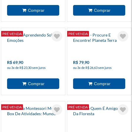
PRÉ-VENDA
PRÉ-VENDA
Disney - Aprendendo Sobre
Lanterna - Procure E
Emoções
Encontre! Planeta Terra
R$ 69,90
R$ 79,90
ou 3x de R$ 23,30 sem juros
ou 3x de R$ 26,63 sem juros
PRÉ-VENDA
PRÉ-VENDA
Escolinha Montessori Meu P
Adivinha Quem É Amigos
Box De Atividades: Mundo
Da Floresta
Animal