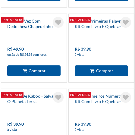
PRÉ-VENDA
PRÉ-VENDA
Era Uma Vez Com
Minhas Primeiras Palavras -
Dedoches: Chapeuzinho
Kit Com Livro E Quebra-
Vermelho
Cabeça
R$ 49,90
R$ 39,90
ou 2x de R$ 24,95 sem juros
à vista
PRÉ-VENDA
PRÉ-VENDA
Mundo De Kaboo - Salvando
Meus Primeiros Números -
O Planeta Terra
Kit Com Livro E Quebra-
Cabeça
R$ 39,90
R$ 39,90
à vista
à vista