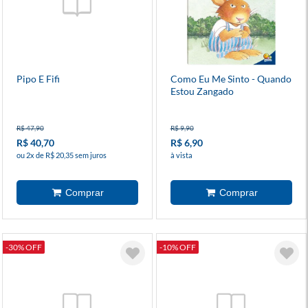
Pipo E Fifi
Como Eu Me Sinto - Quando
Estou Zangado
R$ 47,90
R$ 9,90
R$ 40,70
R$ 6,90
ou 2x de R$ 20,35 sem juros
à vista
-30% OFF
-10% OFF