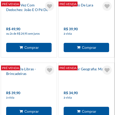
PRÉ-VENDA
PRÉ-VENDA
Era Uma Vez Com
O Segredo De Lara
Dedoches: João E O Pé De
Feijão
R$ 49,90
R$ 39,90
ou 2x de R$ 24,95 sem juros
à vista
PRÉ-VENDA
PRÉ-VENDA
Família Da Libras -
Louco Por Geografia: Mapas
Brincadeiras
R$ 39,90
R$ 34,90
à vista
à vista