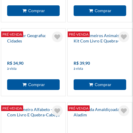
PRÉ-VENDA
PRÉ-VENDA
Louco Por Geografia:
Meus Primeiros Animais -
Cidades
Kit Com Livro E Quebra-
Cabeça
R$ 34,90
R$ 39,90
à vista
à vista
PRÉ-VENDA
PRÉ-VENDA
Meu Primeiro Alfabeto - Kit
A Lâmpada Amaldiçoada Do
Com Livro E Quebra-Cabeça
Aladim