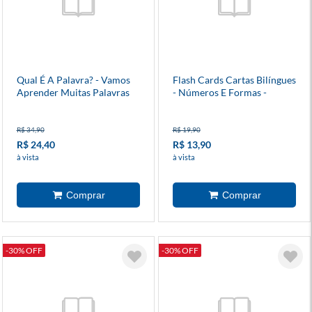
Qual É A Palavra? - Vamos
Flash Cards Cartas Bilíngues
Aprender Muitas Palavras
- Números E Formas -
Em Inglês?
Numbers And Shapes
R$ 34,90
R$ 19,90
R$ 24,40
R$ 13,90
à vista
à vista
-30% OFF
-30% OFF