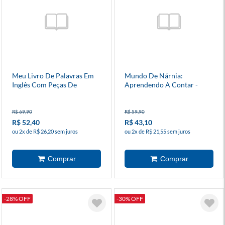
Meu Livro De Palavras Em
Mundo De Nárnia:
Inglês Com Peças De
Aprendendo A Contar -
Madeira
Livro Bilíngue
R$ 69,90
R$ 59,90
R$ 52,40
R$ 43,10
ou 2x de R$ 26,20 sem juros
ou 2x de R$ 21,55 sem juros
-28% OFF
-30% OFF