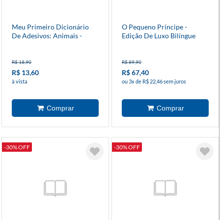
Meu Primeiro Dicionário
O Pequeno Príncipe -
De Adesivos: Animais -
Edição De Luxo Bilíngue
Patrulha Canina
R$ 18,90
R$ 89,90
R$ 13,60
R$ 67,40
à vista
ou 3x de R$ 22,46 sem juros
-30% OFF
-30% OFF