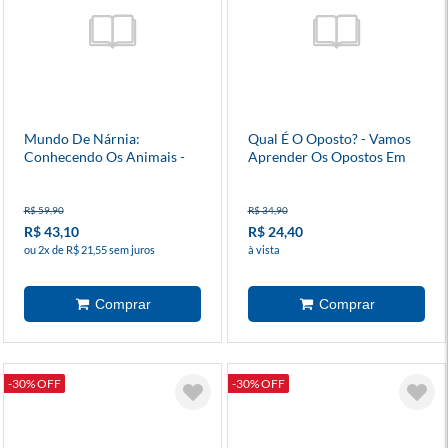
Mundo De Nárnia:
Qual É O Oposto? - Vamos
Conhecendo Os Animais -
Aprender Os Opostos Em
Livro Bilíngue
Inglês?
R$ 59,90
R$ 34,90
R$ 43,10
R$ 24,40
ou 2x de R$ 21,55 sem juros
à vista
-30% OFF
-30% OFF