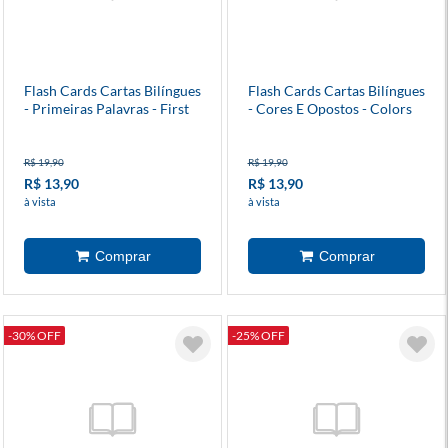
Flash Cards Cartas Bilíngues
Flash Cards Cartas Bilíngues
- Primeiras Palavras - First
- Cores E Opostos - Colors
Words
And Opposites
R$ 19,90
R$ 19,90
R$ 13,90
R$ 13,90
à vista
à vista
-30% OFF
-25% OFF