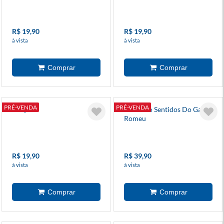
R$ 19,90
R$ 19,90
à vista
à vista
PRÉ-VENDA
PRÉ-VENDA
Adição
Os Cinco Sentidos Do Gato
Romeu
R$ 19,90
R$ 39,90
à vista
à vista