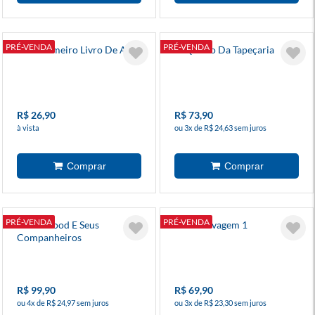
PRÉ-VENDA
PRÉ-VENDA
Meu Primeiro Livro De Aves
O Quarto Da Tapeçaria
R$ 26,90
R$ 73,90
à vista
ou 3x de R$ 24,63 sem juros
PRÉ-VENDA
PRÉ-VENDA
Robin Hood E Seus
Zona Selvagem 1
Companheiros
R$ 99,90
R$ 69,90
ou 4x de R$ 24,97 sem juros
ou 3x de R$ 23,30 sem juros