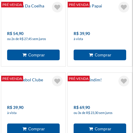
PRÉ-VENDA
PRÉ-VENDA
A Soneca Da Coelha
Eu E Meu Papai
R$ 54,90
R$ 39,90
ou 2x de R$ 27,45 sem juros
à vista
PRÉ-VENDA
PRÉ-VENDA
Tdah Futebol Clube
Ganhe Dindim!
R$ 39,90
R$ 69,90
à vista
ou 3x de R$ 23,30 sem juros