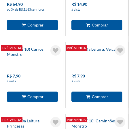
R$ 64,90
R$ 14,90
ou 3x de R$ 21,63 sem juros
à vista
PRÉ-VENDA
PRÉ-VENDA
Colorir É 10! Carros
Mundo Da Leitura: Veículos
Monstro
R$ 7,90
R$ 7,90
à vista
à vista
PRÉ-VENDA
PRÉ-VENDA
Mundo Da Leitura:
Colorir É 10! Caminhões
Princesas
Monstro