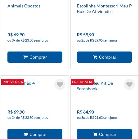
Animais Opostos
Escolinha Montessori Meu P
Box De Atividades:
Números
R$ 69,90
R$ 59,90
ou 3x de R$ 23,30 sem juros
ou 2x de R$ 29,95 sem juros
PRÉ-VENDA
PRÉ-VENDA
O Estranhão 4
Sonic - Meu Kit De
Scrapbook
R$ 69,90
R$ 64,90
ou 3x de R$ 23,30 sem juros
ou 3x de R$ 21,63 sem juros