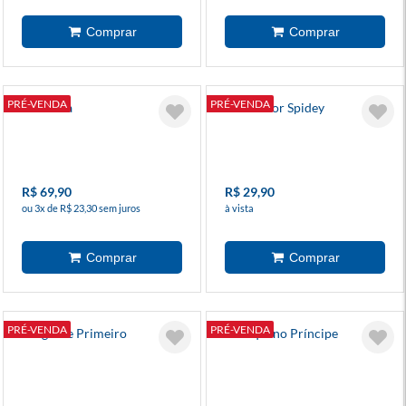
PRÉ-VENDA
PRÉ-VENDA
A Estrela
Arte E Cor Spidey
R$ 69,90
R$ 29,90
ou 3x de R$ 23,30 sem juros
à vista
PRÉ-VENDA
PRÉ-VENDA
Pergunte Primeiro
O Pequeno Príncipe