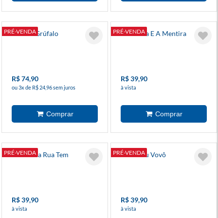
PRÉ-VENDA
PRÉ-VENDA
A Vovó Grúfalo
Filomena E A Mentira
R$ 74,90
R$ 39,90
ou 3x de R$ 24,96 sem juros
à vista
PRÉ-VENDA
PRÉ-VENDA
Na Minha Rua Tem
Eu E Meu Vovô
R$ 39,90
R$ 39,90
à vista
à vista