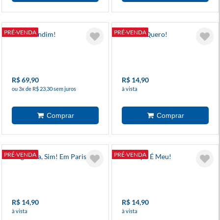
PRÉ-VENDA
PRÉ-VENDA
Gaste Dindim!
Eu Não Quero!
R$ 69,90
R$ 14,90
ou 3x de R$ 23,30 sem juros
à vista
PRÉ-VENDA
PRÉ-VENDA
Neguinha, Sim! Em Paris
O Corpo É Meu!
R$ 14,90
R$ 14,90
à vista
à vista