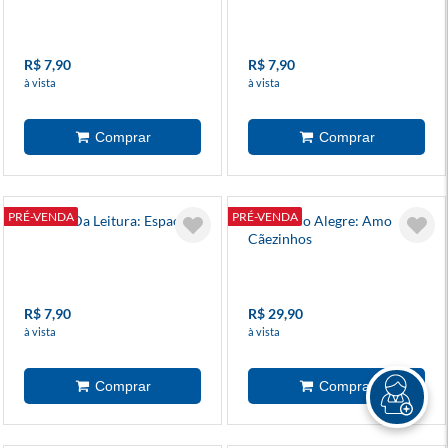
R$ 7,90
R$ 7,90
à vista
à vista
PRÉ-VENDA
PRÉ-VENDA
Mundo Da Leitura: Espaço
Meu Livro Alegre: Amo
Cãezinhos
R$ 7,90
R$ 29,90
à vista
à vista