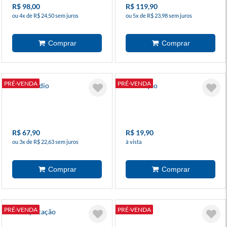
R$ 98,00
R$ 119,90
ou 4x de R$ 24,50 sem juros
ou 5x de R$ 23,98 sem juros
PRÉ-VENDA
PRÉ-VENDA
Meu Prédio
Subtração
R$ 67,90
R$ 19,90
ou 3x de R$ 22,63 sem juros
à vista
PRÉ-VENDA
PRÉ-VENDA
Multiplicação
Divisão