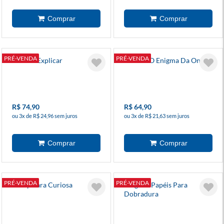
PRÉ-VENDA
PRÉ-VENDA
Não Sei Explicar
Kaiuá E O Enigma Da Onça
R$ 74,90
R$ 64,90
ou 3x de R$ 24,96 sem juros
ou 3x de R$ 21,63 sem juros
PRÉ-VENDA
PRÉ-VENDA
A Capivara Curiosa
Origami Papéis Para
Dobradura