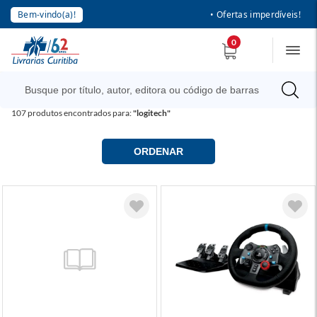
Bem-vindo(a)!
• Ofertas imperdíveis!
0
107
produtos encontrados para:
"logitech"
ORDENAR