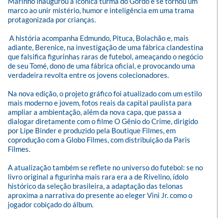
Marinho inaugurou a icônica turma do Gordo e se tornou um 
marco ao unir mistério, humor e inteligência em uma trama 
protagonizada por crianças.

 A história acompanha Edmundo, Pituca, Bolachão e, mais 
adiante, Berenice, na investigação de uma fábrica clandestina 
que falsifica figurinhas raras de futebol, ameaçando o negócio 
de seu Tomé, dono de uma fábrica oficial, e provocando uma 
verdadeira revolta entre os jovens colecionadores.

Na nova edição, o projeto gráfico foi atualizado com um estilo 
mais moderno e jovem, fotos reais da capital paulista para 
ampliar a ambientação, além da nova capa, que passa a 
dialogar diretamente com o filme O Gênio do Crime, dirigido 
por Lipe Binder e produzido pela Boutique Filmes, em 
coprodução com a Globo Filmes, com distribuição da Paris 
Filmes.

A atualização também se reflete no universo do futebol: se no 
livro original a figurinha mais rara era a de Rivelino, ídolo 
histórico da seleção brasileira, a adaptação das telonas 
aproxima a narrativa do presente ao eleger Vini Jr. como o 
jogador cobiçado do álbum.
