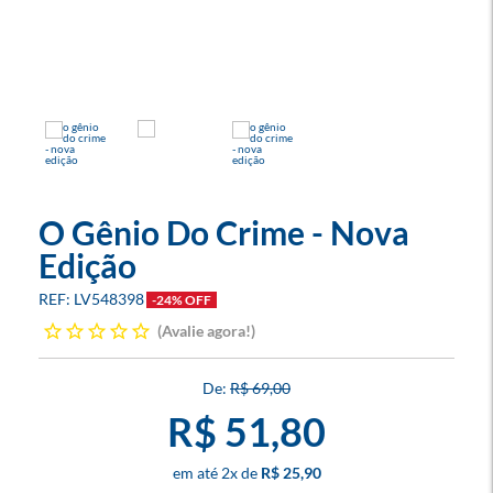
O Gênio Do Crime - Nova
Edição
LV548398
-24% OFF
Avalie agora!
R$ 69,00
R$ 51,80
2
x
R$ 25,90