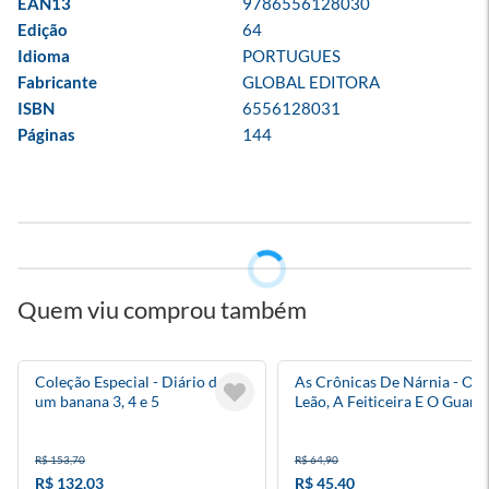
EAN13
9786556128030
Edição
64
Idioma
PORTUGUES
Fabricante
GLOBAL EDITORA
ISBN
6556128031
Páginas
144
Quem viu comprou também
Coleção Especial - Diário de
As Crônicas De Nárnia - O
um banana 3, 4 e 5
Leão, A Feiticeira E O Guard
Roupa
R$ 153,70
R$ 64,90
R$ 132,03
R$ 45,40