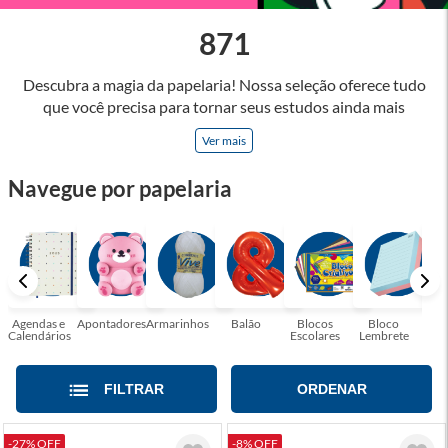
871
Descubra a magia da papelaria! Nossa seleção oferece tudo
que você precisa para tornar seus estudos ainda mais
inspiradores e produtos que tornarão sua rotina profissional
Ver mais
mais eficiente e agradável. Abrace a arte de escrever,
desenhar, planejar e criar. Seja parte dessa jornada repleta de
Navegue por papelaria
cores, ideias e possibilidades. Tenha certeza, temos a
papelaria ideal para tornar sua rotina mais inspiradora e
encantadora! Seja para estudantes em busca do material
perfeito para suas aulas, profissionais que buscam organizar
seus escritórios, temos tudo que você precisa!
Agendas e
Apontadores
Armarinhos
Balão
Blocos
Bloco
Bol
Calendários
Escolares
Lembrete
Moc
FILTRAR
ORDENAR
-27% OFF
-8% OFF