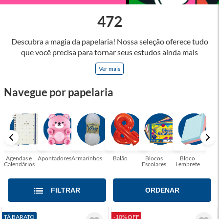
472
Descubra a magia da papelaria! Nossa seleção oferece tudo
que você precisa para tornar seus estudos ainda mais
inspiradores e produtos que tornarão sua rotina profissional
Ver mais
mais eficiente e agradável. Abrace a arte de escrever,
desenhar, planejar e criar. Seja parte dessa jornada repleta de
Navegue por papelaria
cores, ideias e possibilidades. Tenha certeza, temos a
papelaria ideal para tornar sua rotina mais inspiradora e
encantadora! Seja para estudantes em busca do material
perfeito para suas aulas, profissionais que buscam organizar
seus escritórios, temos tudo que você precisa!
Agendas e
Apontadores
Armarinhos
Balão
Blocos
Bloco
Bol
Calendários
Escolares
Lembrete
Moc
FILTRAR
ORDENAR
TÁ BARATO
-10% OFF