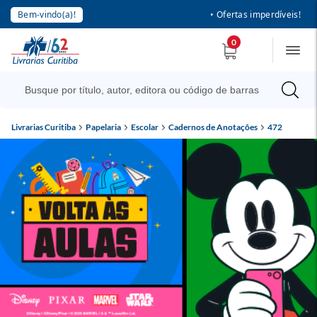
Bem-vindo(a)!
• Ofertas imperdíveis!
0
Livrarias Curitiba
Papelaria
Escolar
Cadernos de Anotações
472