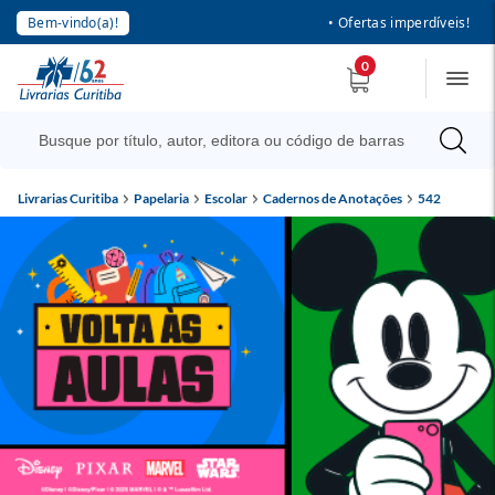
Bem-vindo(a)!
• Ofertas imperdíveis!
0
Livrarias Curitiba
Papelaria
Escolar
Cadernos de Anotações
542