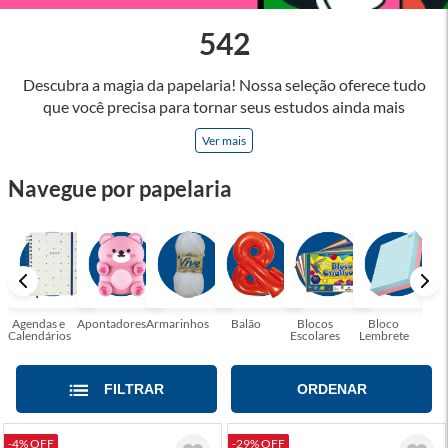
542
Descubra a magia da papelaria! Nossa seleção oferece tudo
que você precisa para tornar seus estudos ainda mais
inspiradores e produtos que tornarão sua rotina profissional
Ver mais
mais eficiente e agradável. Abrace a arte de escrever,
desenhar, planejar e criar. Seja parte dessa jornada repleta de
Navegue por papelaria
cores, ideias e possibilidades. Tenha certeza, temos a
papelaria ideal para tornar sua rotina mais inspiradora e
encantadora! Seja para estudantes em busca do material
perfeito para suas aulas, profissionais que buscam organizar
seus escritórios, temos tudo que você precisa!
Agendas e
Apontadores
Armarinhos
Balão
Blocos
Bloco
Bol
Calendários
Escolares
Lembrete
Moc
FILTRAR
ORDENAR
-4% OFF
-29% OFF