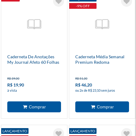
-9% OFF
Caderneta De Anotações
Caderneta Média Semanal
My Journal Afeto 60 Folhas
Premium Redoma
Cartões Gigantes
R$ 39,00
R$ 51,30
R$ 19,90
R$ 46,20
à vista
ou 2x de R$ 23,10 sem juros
LANÇAMENTO
LANÇAMENTO