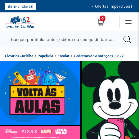
Bem-vindo(a)!
• Ofertas imperdíveis!
0
Livrarias Curitiba
Papelaria
Escolar
Cadernos de Anotações
827