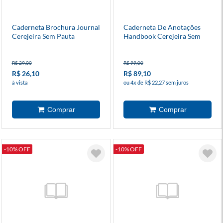
Caderneta Brochura Journal
Caderneta De Anotações
Cerejeira Sem Pauta
Handbook Cerejeira Sem
9x13cm
Pauta 14x21cm
R$ 29,00
R$ 99,00
R$ 26,10
R$ 89,10
à vista
ou 4x de R$ 22,27 sem juros
-10% OFF
-10% OFF