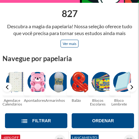
827
Descubra a magia da papelaria! Nossa seleção oferece tudo
que você precisa para tornar seus estudos ainda mais
inspiradores e produtos que tornarão sua rotina profissional
Ver mais
mais eficiente e agradável. Abrace a arte de escrever,
desenhar, planejar e criar. Seja parte dessa jornada repleta de
Navegue por papelaria
cores, ideias e possibilidades. Tenha certeza, temos a
papelaria ideal para tornar sua rotina mais inspiradora e
encantadora! Seja para estudantes em busca do material
perfeito para suas aulas, profissionais que buscam organizar
seus escritórios, temos tudo que você precisa!
Agendas e
Apontadores
Armarinhos
Balão
Blocos
Bloco
Bol
Calendários
Escolares
Lembrete
Moc
FILTRAR
ORDENAR
-48% OFF
LANÇAMENTO