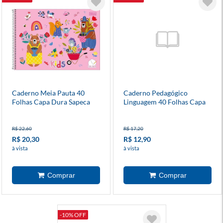
Caderno Meia Pauta 40
Caderno Pedagógico
Folhas Capa Dura Sapeca
Linguagem 40 Folhas Capa
Feminino
Dura
R$ 22,60
R$ 17,20
R$ 20,30
R$ 12,90
à vista
à vista
-10% OFF