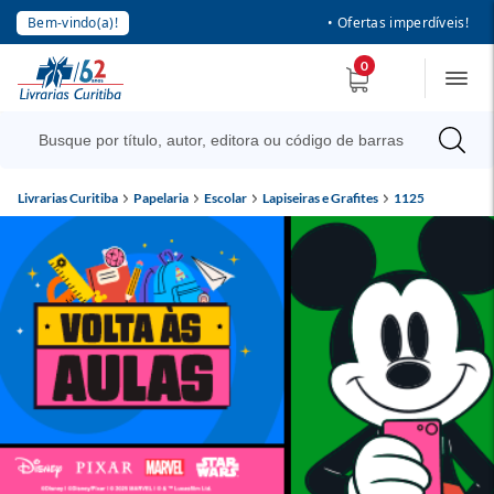
Bem-vindo(a)!
• Ofertas imperdíveis!
0
Livrarias Curitiba
Papelaria
Escolar
Lapiseiras e Grafites
1125