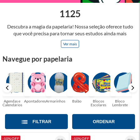
1125
Descubra a magia da papelaria! Nossa seleção oferece tudo
que você precisa para tornar seus estudos ainda mais
inspiradores e produtos que tornarão sua rotina profissional
Ver mais
mais eficiente e agradável. Abrace a arte de escrever,
desenhar, planejar e criar. Seja parte dessa jornada repleta de
Navegue por papelaria
cores, ideias e possibilidades. Tenha certeza, temos a
papelaria ideal para tornar sua rotina mais inspiradora e
encantadora! Seja para estudantes em busca do material
perfeito para suas aulas, profissionais que buscam organizar
seus escritórios, temos tudo que você precisa!
Agendas e
Apontadores
Armarinhos
Balão
Blocos
Bloco
Bol
Calendários
Escolares
Lembrete
Moc
FILTRAR
ORDENAR
-10% OFF
-10% OFF