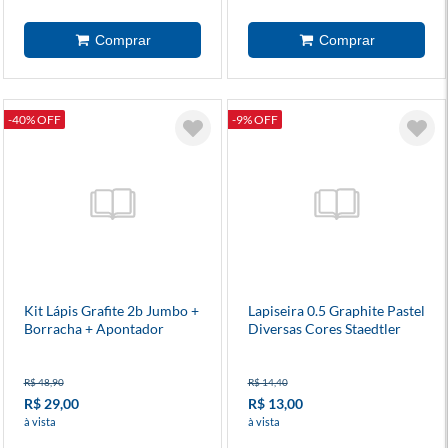
-40% OFF
-9% OFF
Kit Lápis Grafite 2b Jumbo +
Lapiseira 0.5 Graphite Pastel
Borracha + Apontador
Diversas Cores Staedtler
Pastel
Avulsa
R$ 48,90
R$ 14,40
R$ 29,00
R$ 13,00
à vista
à vista