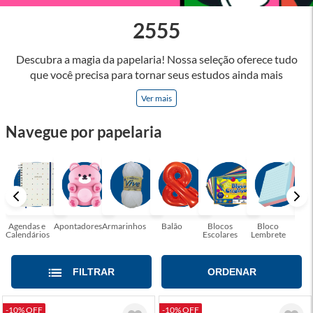
2555
Descubra a magia da papelaria! Nossa seleção oferece tudo
que você precisa para tornar seus estudos ainda mais
inspiradores e produtos que tornarão sua rotina profissional
Ver mais
mais eficiente e agradável. Abrace a arte de escrever,
desenhar, planejar e criar. Seja parte dessa jornada repleta de
Navegue por papelaria
cores, ideias e possibilidades. Tenha certeza, temos a
papelaria ideal para tornar sua rotina mais inspiradora e
encantadora! Seja para estudantes em busca do material
perfeito para suas aulas, profissionais que buscam organizar
seus escritórios, temos tudo que você precisa!
Agendas e
Apontadores
Armarinhos
Balão
Blocos
Bloco
Bol
Calendários
Escolares
Lembrete
Moc
FILTRAR
ORDENAR
-10% OFF
-10% OFF