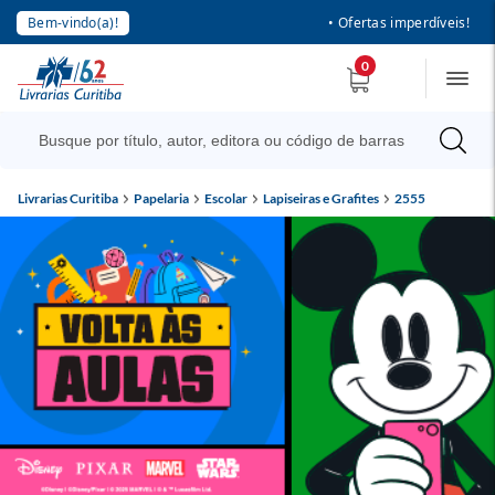
Bem-vindo(a)!
• Ofertas imperdíveis!
0
Livrarias Curitiba
Papelaria
Escolar
Lapiseiras e Grafites
2555